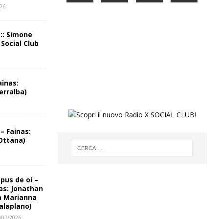
026
 :: Simone
 Social Club
ainas:
erralba)
– Fainas:
Ottana)
us de oi –
as: Jonathan
a Marianna
alaplano)
/07/2026