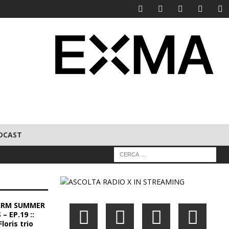
DCAST
ARM SUMMER
– EP.19 ::
loris trio