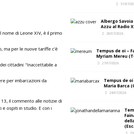
31/07/2
al Club
FESTIVAL INCIPIT
Albergo Savoia
Azzu al Radio X
l nome di Leone XIV, è il primo
28/07/2026
, ma per le nuove tariffe c’è
Tempus de oi – F
Myriam Mereu (T
27/07/2026
ei cittadini: “Inaccettabile a
ere per imbarcazioni da
Tempus de oi 
Maria Barca (
24/07/2026
e 13, il commento alle notizie di
e ospiti in studio. E con i
Temp
Fain
dell
(Esc
23