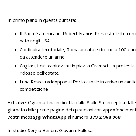
[ 28/07/2026 ]
Albergo Savoia :: Simone Azzu al Radio X Soci
In primo piano in questa puntata:
Il Papa è americano: Robert Francis Prevost eletto con i
nato negli USA
Continuità territoriale, Roma andata e ritorno a 100 euro
da attendere un anno
Cagliari, ficus capitozzati in piazza Gramsci. La protesta d
ridosso dell’estate”
Luna Rossa raddoppia: al Porto canale in arrivo un canti
competizione
Extralive! Ogni mattina in diretta dalle 8 alle 9 e in replica dall
giornata dalle prime pagine dei quotidiani con approfondimenti 
vostri messaggi
WhatsApp
al numero
379 2 968 968
!
In studio: Sergio Benoni, Giovanni Follesa