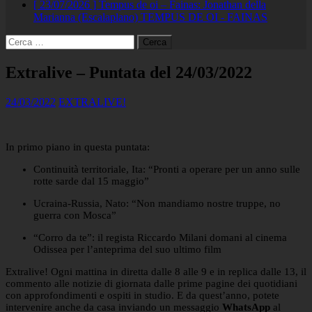
[ 23/07/2026 ]
Tempus de oi – Fainas: Jonathan della
Marianna (Escalaplano)
TEMPUS DE OI - FAINAS
Ricerca
per:
Extralive – Puntata del 24/03/2022
24/03/2022
EXTRALIVE!
In primo piano in questa puntata:
Continuità territoriale, Ita: “Pronti a operare per un anno sulle
rotte sarde dal 15 maggio”
Ucraina-Russia, Nato: “Non mandiamo nostre truppe, no
guerra con Mosca”
“Corro da te”: il regista Riccardo Milani domani al cinema
Odissea per l’anteprima del suo ultimo film
Extralive! Ogni mattina in diretta dalle 8 alle 9 e in replica dalle 13, il
commento alle notizie di giornata dalle prime pagine dei quotidiani
con approfondimenti e ospiti in studio. E da quest’anno, potete
intervenire anche da casa inviando un messaggio
WhatsApp
al