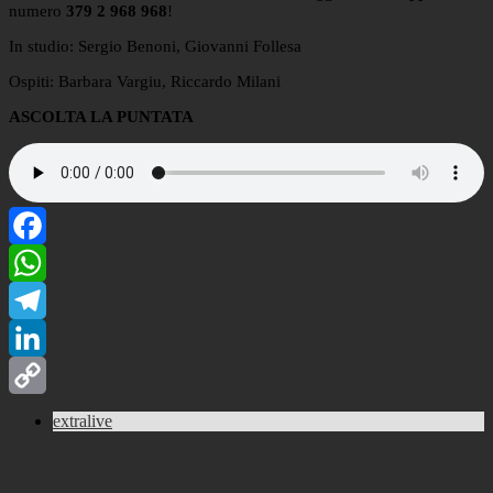
numero
379 2 968 968
!
In studio: Sergio Benoni, Giovanni Follesa
Ospiti: Barbara Vargiu, Riccardo Milani
ASCOLTA LA PUNTATA
Facebook
WhatsApp
Telegram
LinkedIn
Copy
extralive
Link