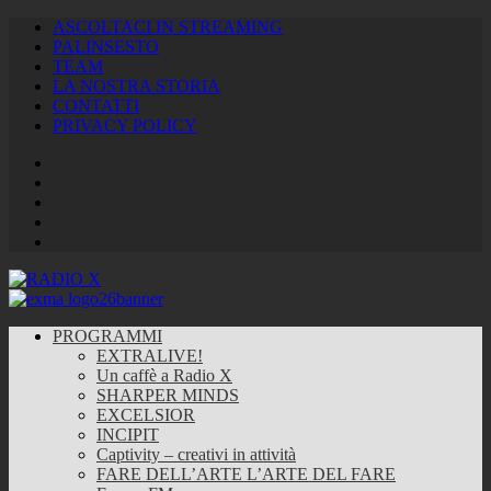
ASCOLTACI IN STREAMING
PALINSESTO
TEAM
LA NOSTRA STORIA
CONTATTI
PRIVACY POLICY
Facebook
Twitter
Instagram
Youtube
RSS
Feed
PROGRAMMI
EXTRALIVE!
Un caffè a Radio X
SHARPER MINDS
EXCELSIOR
INCIPIT
Captivity – creativi in attività
FARE DELL’ARTE L’ARTE DEL FARE