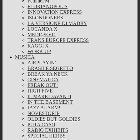
FemmeFM
FLORIANOPOLIS
INNOVATION EXPRESS
ISLONDONERS!
LA VERSIONE DI MADRY
LOCANDA X
MEDI@EVO
TRANS EUROPE EXPRESS
RAGGI X
WORK UP
MUSICA
AIRPLAYIN’
BRASILE SEGRETO
BREAK YA NECK
CINEMATICA
FREAK OUT!
HIGH FIVE
IL MARE DAVANTI
IN THE BASEMENT
JAZZ ALARM!
NOVESTORIE
OLDIES BUT GOLDIES
PUTA CASO
RADIO EXHIBITS
SPECIAL HERBS