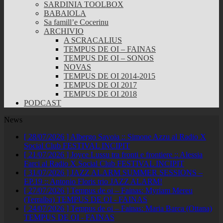
SARDINIA TOOLBOX
BABAIOLA
Sa famill’e Cocerinu
ARCHIVIO
A SCRACALIUS
TEMPUS DE OI – FAINAS
TEMPUS DE OI – SONOS
NOVAS
TEMPUS DE OI 2014-2015
TEMPUS DE OI 2017
TEMPUS DE OI 2018
PODCAST
News
[ 28/07/2026 ]
Albergo Savoia :: Simone Azzu al Radio X
Social Club
FESTIVAL INCIPIT
[ 21/07/2026 ]
Joyce Lussu tra fronti e frontiere :: Alessia
Farci al Radio X Social Club
FESTIVAL INCIPIT
[ 31/07/2026 ]
JAZZ ALARM SUMMER SESSIONS –
EP.19 :: Antonio Floris trio
JAZZ ALARM!
[ 27/07/2026 ]
Tempus de oi – Fainas: Myriam Mereu
(Terralba)
TEMPUS DE OI - FAINAS
[ 24/07/2026 ]
Tempus de oi – Fainas: Maria Barca (Ottana)
TEMPUS DE OI - FAINAS