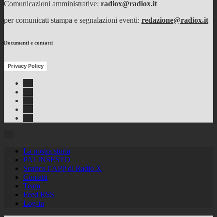
Comunicazioni amministrative:
radiox@radiox.it
per comunicati stampa e segnalazioni eventi:
redazione@radiox.it
Documenti e contatti
Privacy Policy
Facebook
Twitter
Instagram
Youtube
RSS
Feed
La nostra storia
PALINSESTO
Scarica l’APP di Radio X
Contatti
Team
Feed RSS
Log-in