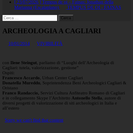
[ 23/07/2026 ]
Tempus de oi – Fainas: Jonathan della
Marianna (Escalaplano)
TEMPUS DE OI - FAINAS
Ricerca
per:
ARCHEOLOGIA A CAGLIARI
10/01/2014
VIVIBILITÀ
con
Ilene Steingut
, parliamo di “Luoghi dell’Archeologia di
Cagliari: tutela, valorizzazione, gestione”
Ospiti:
Francesco Accardo
, Urban Center Cagliari
Donatella Mureddu
, Soprintendenza Beni Archeologici Cagliari &
Oristano
Franco Randaccio,
Servizi Cultura Anfiteatro Romano di Cagliari
e in collegamento Skype l’Architetto
Antonello Stella
, autore di
diversi progetti di valorizzazione di siti archeologici in Italia e
all’estero