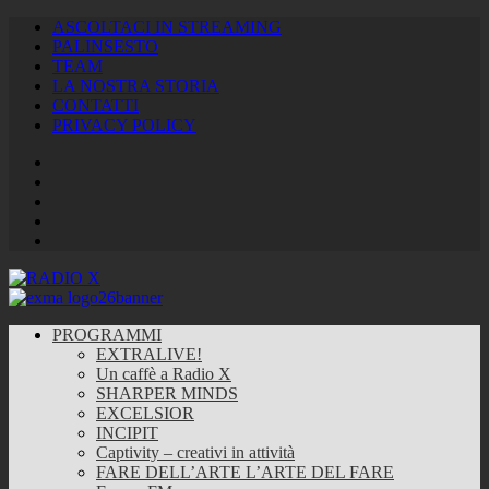
ASCOLTACI IN STREAMING
PALINSESTO
TEAM
LA NOSTRA STORIA
CONTATTI
PRIVACY POLICY
Facebook
Twitter
Instagram
Youtube
RSS
Feed
PROGRAMMI
EXTRALIVE!
Un caffè a Radio X
SHARPER MINDS
EXCELSIOR
INCIPIT
Captivity – creativi in attività
FARE DELL’ARTE L’ARTE DEL FARE