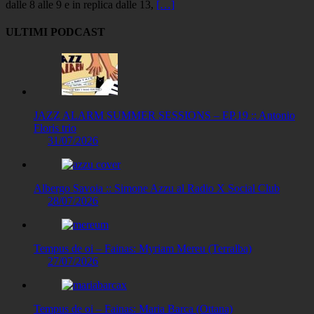
dalle 8 alle 9 e in replica dalle 13,
[…]
ULTIMI PODCAST
JAZZ ALARM SUMMER SESSIONS – EP.19 :: Antonio
Floris trio
31/07/2026
Albergo Savoia :: Simone Azzu al Radio X Social Club
28/07/2026
Tempus de oi – Fainas: Myriam Mereu (Terralba)
27/07/2026
Tempus de oi – Fainas: Maria Barca (Ottana)