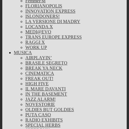
FemmeFM
FLORIANOPOLIS
INNOVATION EXPRESS
ISLONDONERS!
LA VERSIONE DI MADRY
LOCANDA X
MEDI@EVO
TRANS EUROPE EXPRESS
RAGGI X
WORK UP
MUSICA
AIRPLAYIN’
BRASILE SEGRETO
BREAK YA NECK
CINEMATICA
FREAK OUT!
HIGH FIVE
IL MARE DAVANTI
IN THE BASEMENT
JAZZ ALARM!
NOVESTORIE
OLDIES BUT GOLDIES
PUTA CASO
RADIO EXHIBITS
SPECIAL HERBS