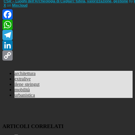
CSR – Luoghi dell’Archeologia di Cagliari: tutela, valorizzazione, gestione
by
X
on
Mixcloud
Facebook
WhatsApp
Telegram
LinkedIn
Copy
architettura
Link
extralive
ilene steingut
mobilità
urbanistica
ARTICOLI CORRELATI