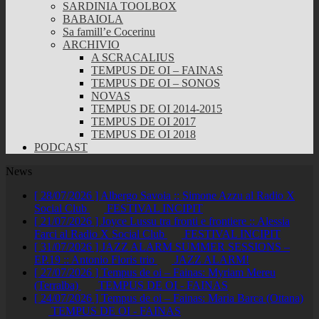
SARDINIA TOOLBOX
BABAIOLA
Sa famill’e Cocerinu
ARCHIVIO
A SCRACALIUS
TEMPUS DE OI – FAINAS
TEMPUS DE OI – SONOS
NOVAS
TEMPUS DE OI 2014-2015
TEMPUS DE OI 2017
TEMPUS DE OI 2018
PODCAST
News
[ 28/07/2026 ]
Albergo Savoia :: Simone Azzu al Radio X
Social Club
FESTIVAL INCIPIT
[ 21/07/2026 ]
Joyce Lussu tra fronti e frontiere :: Alessia
Farci al Radio X Social Club
FESTIVAL INCIPIT
[ 31/07/2026 ]
JAZZ ALARM SUMMER SESSIONS –
EP.19 :: Antonio Floris trio
JAZZ ALARM!
[ 27/07/2026 ]
Tempus de oi – Fainas: Myriam Mereu
(Terralba)
TEMPUS DE OI - FAINAS
[ 24/07/2026 ]
Tempus de oi – Fainas: Maria Barca (Ottana)
TEMPUS DE OI - FAINAS