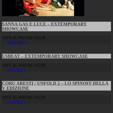
SANNA GAS E LUCE – EXTEMPORARY
SHOWCASE
LIVE AL SOCIAL CLUB
16/09/2025
USBEAT – EXTEMPORARY SHOWCASE
LIVE AL SOCIAL CLUB
03/02/2025
CORU ARESTI / UNFOLD 2 – LO SPINOFF DELLA
V EDIZIONE
LIVE AL SOCIAL CLUB
11/08/2025