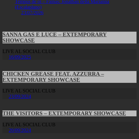
Tempus de oi – Fainas: Jonathan della Marianna
(Escalaplano)
23/07/2026
SANNA GAS E LUCE – EXTEMPORARY
SHOWCASE
LIVE AL SOCIAL CLUB
16/09/2025
CHICKEN GREASE FEAT. AZZURRA –
EXTEMPORARY SHOWCASE
LIVE AL SOCIAL CLUB
23/09/2024
THE VISITORS – EXTEMPORARY SHOWCASE
LIVE AL SOCIAL CLUB
20/09/2024