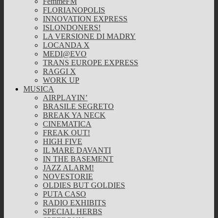
FemmeFM
FLORIANOPOLIS
INNOVATION EXPRESS
ISLONDONERS!
LA VERSIONE DI MADRY
LOCANDA X
MEDI@EVO
TRANS EUROPE EXPRESS
RAGGI X
WORK UP
MUSICA
AIRPLAYIN’
BRASILE SEGRETO
BREAK YA NECK
CINEMATICA
FREAK OUT!
HIGH FIVE
IL MARE DAVANTI
IN THE BASEMENT
JAZZ ALARM!
NOVESTORIE
OLDIES BUT GOLDIES
PUTA CASO
RADIO EXHIBITS
SPECIAL HERBS