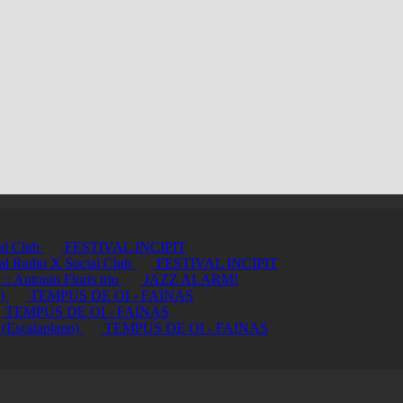
ial Club
FESTIVAL INCIPIT
ci al Radio X Social Club
FESTIVAL INCIPIT
ntonio Floris trio
JAZZ ALARM!
a)
TEMPUS DE OI - FAINAS
TEMPUS DE OI - FAINAS
 (Escalaplano)
TEMPUS DE OI - FAINAS