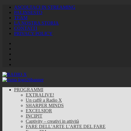
ASCOLTACI IN STREAMING
PALINSESTO
TEAM
LA NOSTRA STORIA
CONTATTI
PRIVACY POLICY
Facebook
Twitter
Instagram
Youtube
RSS
Feed
PROGRAMMI
EXTRALIVE!
Un caffè a Radio X
SHARPER MINDS
EXCELSIOR
INCIPIT
Captivity – creativi in attività
FARE DELL’ARTE L’ARTE DEL FARE