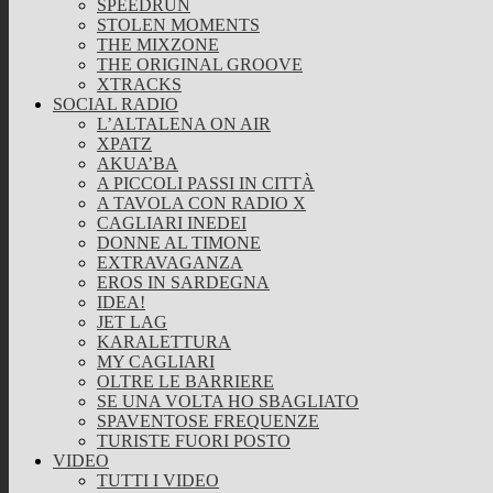
SPEEDRUN
STOLEN MOMENTS
THE MIXZONE
THE ORIGINAL GROOVE
XTRACKS
SOCIAL RADIO
L’ALTALENA ON AIR
XPATZ
AKUA’BA
A PICCOLI PASSI IN CITTÀ
A TAVOLA CON RADIO X
CAGLIARI INEDEI
DONNE AL TIMONE
EXTRAVAGANZA
EROS IN SARDEGNA
IDEA!
JET LAG
KARALETTURA
MY CAGLIARI
OLTRE LE BARRIERE
SE UNA VOLTA HO SBAGLIATO
SPAVENTOSE FREQUENZE
TURISTE FUORI POSTO
VIDEO
TUTTI I VIDEO