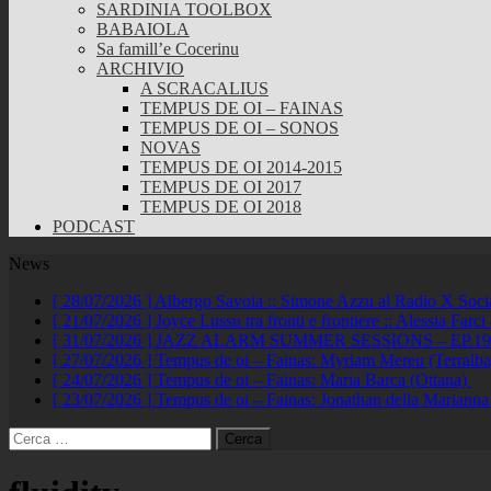
SARDINIA TOOLBOX
BABAIOLA
Sa famill’e Cocerinu
ARCHIVIO
A SCRACALIUS
TEMPUS DE OI – FAINAS
TEMPUS DE OI – SONOS
NOVAS
TEMPUS DE OI 2014-2015
TEMPUS DE OI 2017
TEMPUS DE OI 2018
PODCAST
News
[ 28/07/2026 ]
Albergo Savoia :: Simone Azzu al Radio X Soc
[ 21/07/2026 ]
Joyce Lussu tra fronti e frontiere :: Alessia Far
[ 31/07/2026 ]
JAZZ ALARM SUMMER SESSIONS – EP.19 :: A
[ 27/07/2026 ]
Tempus de oi – Fainas: Myriam Mereu (Terralb
[ 24/07/2026 ]
Tempus de oi – Fainas: Maria Barca (Ottana)
[ 23/07/2026 ]
Tempus de oi – Fainas: Jonathan della Marianna
Ricerca
per: