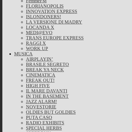
FemmeFM
FLORIANOPOLIS
INNOVATION EXPRESS
ISLONDONERS!
LA VERSIONE DI MADRY
LOCANDA X
MEDI@EVO
TRANS EUROPE EXPRESS
RAGGI X
WORK UP
MUSICA
AIRPLAYIN’
BRASILE SEGRETO
BREAK YA NECK
CINEMATICA
FREAK OUT!
HIGH FIVE
IL MARE DAVANTI
IN THE BASEMENT
JAZZ ALARM!
NOVESTORIE
OLDIES BUT GOLDIES
PUTA CASO
RADIO EXHIBITS
SPECIAL HERBS