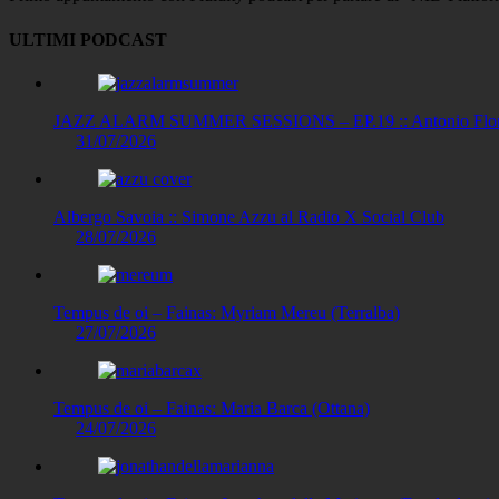
ULTIMI PODCAST
JAZZ ALARM SUMMER SESSIONS – EP.19 :: Antonio Floris
31/07/2026
Albergo Savoia :: Simone Azzu al Radio X Social Club
28/07/2026
Tempus de oi – Fainas: Myriam Mereu (Terralba)
27/07/2026
Tempus de oi – Fainas: Maria Barca (Ottana)
24/07/2026