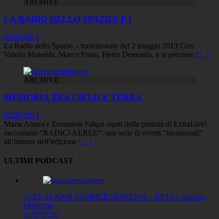
ARCHIVE
LA RADIO DELLO SPAZIO: P.1
03/05/2013
La Radio dello Spazio – trasmissione del 2 maggio 2013 Con:
Valeria Muledda, Marco Pittau, Pietro Demontis, e le preziose
[…]
ARCHIVE
MEMORIA TRA CIELO E TERRA
02/05/2013
Marta Anatra e Emanuela Falqui ospiti della puntata di ExtraLive!
raccontano “RADICI AEREE“: una serie di eventi “incastonati”
all’interno dell’edizione
[…]
ULTIMI PODCAST
JAZZ ALARM SUMMER SESSIONS – EP.19 :: Antonio
Floris trio
31/07/2026