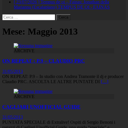
[ 23/07/2026 ]
Tempus de oi – Fainas: Jonathan della
Marianna (Escalaplano)
TEMPUS DE OI - FAINAS
Ricerca
per:
Mese:
Maggio 2013
ARCHIVE
ON REPEAT : P.9 – CLAUDIO PRC
31/05/2013
ON REPEAT: P.9 – In studio con Andrea Tramonte il dj e producer
Claudio PRC. ASCOLTA LE ALTRE PUNTATE DI
[…]
ARCHIVE
CAGLIARI UNOFFICIAL GUIDE
31/05/2013
PUNTATA SPECIALE di Extralive! Ospiti di Sergio Benoni i
ragazzi di Cagliari Unofficial Guide, una guida “speciale” e