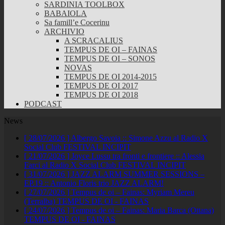
SARDINIA TOOLBOX
BABAIOLA
Sa famill’e Cocerinu
ARCHIVIO
A SCRACALIUS
TEMPUS DE OI – FAINAS
TEMPUS DE OI – SONOS
NOVAS
TEMPUS DE OI 2014-2015
TEMPUS DE OI 2017
TEMPUS DE OI 2018
PODCAST
News
[ 28/07/2026 ]
Albergo Savoia :: Simone Azzu al Radio X
Social Club
FESTIVAL INCIPIT
[ 21/07/2026 ]
Joyce Lussu tra fronti e frontiere :: Alessia
Farci al Radio X Social Club
FESTIVAL INCIPIT
[ 31/07/2026 ]
JAZZ ALARM SUMMER SESSIONS –
EP.19 :: Antonio Floris trio
JAZZ ALARM!
[ 27/07/2026 ]
Tempus de oi – Fainas: Myriam Mereu
(Terralba)
TEMPUS DE OI - FAINAS
[ 24/07/2026 ]
Tempus de oi – Fainas: Maria Barca (Ottana)
TEMPUS DE OI - FAINAS