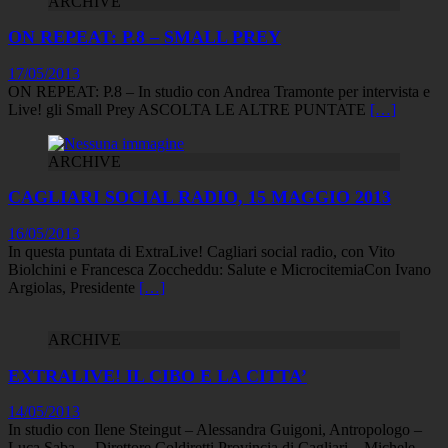
ARCHIVE
ON REPEAT: P.8 – SMALL PREY
17/05/2013
ON REPEAT: P.8 – In studio con Andrea Tramonte per intervista e
Live! gli Small Prey ASCOLTA LE ALTRE PUNTATE
[…]
ARCHIVE
CAGLIARI SOCIAL RADIO, 15 MAGGIO 2013
16/05/2013
In questa puntata di ExtraLive! Cagliari social radio, con Vito
Biolchini e Francesca Zoccheddu: Salute e MicrocitemiaCon Ivano
Argiolas, Presidente
[…]
ARCHIVE
EXTRALIVE! IL CIBO E LA CITTA’
14/05/2013
In studio con Ilene Steingut – Alessandra Guigoni, Antropologo –
Luca Saba – Direttore Coldiretti Provincia di Cagliari – Michele