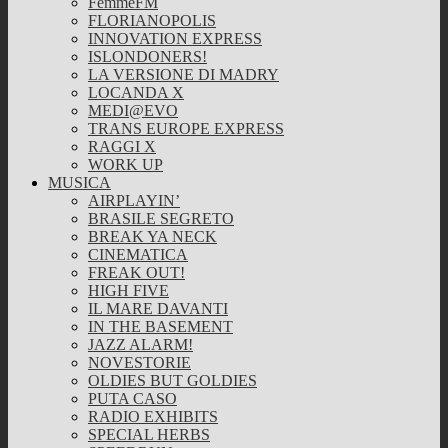
FemmeFM
FLORIANOPOLIS
INNOVATION EXPRESS
ISLONDONERS!
LA VERSIONE DI MADRY
LOCANDA X
MEDI@EVO
TRANS EUROPE EXPRESS
RAGGI X
WORK UP
MUSICA
AIRPLAYIN’
BRASILE SEGRETO
BREAK YA NECK
CINEMATICA
FREAK OUT!
HIGH FIVE
IL MARE DAVANTI
IN THE BASEMENT
JAZZ ALARM!
NOVESTORIE
OLDIES BUT GOLDIES
PUTA CASO
RADIO EXHIBITS
SPECIAL HERBS