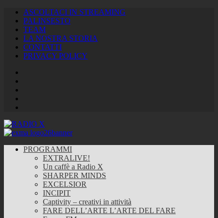
ASCOLTACI IN STREAMING
PALINSESTO
TEAM
LA NOSTRA STORIA
CONTATTI
PRIVACY POLICY
Facebook
Twitter
Instagram
Youtube
RSS
Feed
PROGRAMMI
EXTRALIVE!
Un caffè a Radio X
SHARPER MINDS
EXCELSIOR
INCIPIT
Captivity – creativi in attività
FARE DELL’ARTE L’ARTE DEL FARE