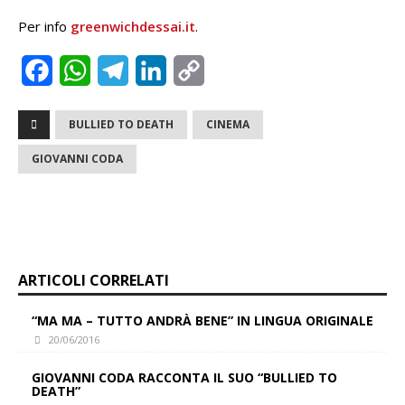
Per info
greenwichdessai.it
.
F
W
T
L
C
a
h
e
i
o
BULLIED TO DEATH
CINEMA
c
a
l
n
p
GIOVANNI CODA
e
t
e
k
y
b
s
g
e
L
o
A
r
d
i
o
p
a
I
n
ARTICOLI CORRELATI
k
p
m
n
k
“MA MA – TUTTO ANDRÀ BENE” IN LINGUA ORIGINALE
20/06/2016
GIOVANNI CODA RACCONTA IL SUO “BULLIED TO
DEATH”