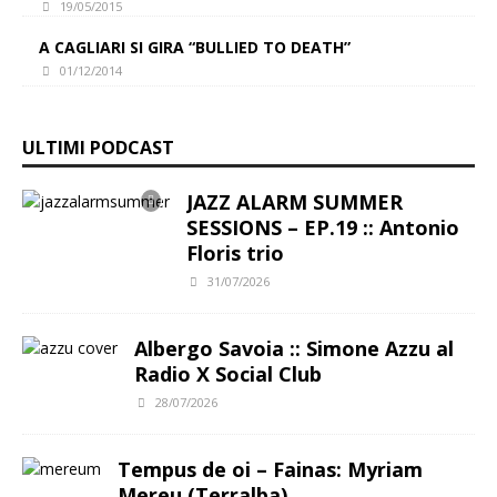
19/05/2015
A CAGLIARI SI GIRA “BULLIED TO DEATH”
01/12/2014
ULTIMI PODCAST
JAZZ ALARM SUMMER
SESSIONS – EP.19 :: Antonio
Floris trio
31/07/2026
Albergo Savoia :: Simone Azzu al
Radio X Social Club
28/07/2026
Tempus de oi – Fainas: Myriam
Mereu (Terralba)