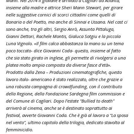
Mann. Nel 2014 il giovane è arrivato a Cagliari da Atlanta,
insieme alla madre e attrice Sheri Mann Stewart, per girare
nelle suggestive cornici di scorci cittadini come quelli di
Bonaria o del Poetto, ma anche di Sinnai e Ussana. Nel cast ci
sono anche, tra gli altri, Sergio Anrò, Assunta Pittaluga,
Gianni Dettori, Rachele Montis, Gialuca Sotgiu e la piccola
Luna Vignolo. «Il film calca abbastanza la mano su un tema
poco toccato- dice Giovanni Coda- questo, insieme al fatto
che sia stato girato in inglese, gli permette di rivolgersi a una
platea molto ampia composta da diverse fasce d’età».
Prodotto dalla Zena – Produzioni cinematografiche, questo
lavoro italo- americano è stato realizzato, oltre che grazie a
una robusta campagna di crowdfunding, con il contributo
della Regione, della Fondazione Sardegna film commission e
del Comune di Cagliari. Dopo l’estate “Bullied to death”
arriverà al cinema, anche se è destinato soprattutto ai
festival, avverte Giovanni Coda. Che è già al lavoro a “La sposa
nel vento”, ultimo capitolo della trilogia, dedicato stavolta al
femminicidio.