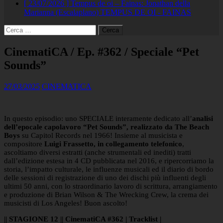
[ 23/07/2026 ]
Tempus de oi – Fainas: Jonathan della
Marianna (Escalaplano)
TEMPUS DE OI - FAINAS
Ricerca
per:
CinematiCA / Ep. #362 / Speciale “Pet
Sounds”
27/03/2025
CINEMATICA
In questo episodio: uno SPECIALE interamente dedicato all’
analisi
dell’epocale capolavoro “Pet Sounds”, realizzato da The Beach
Boys
su Capitol Records nel 1966! Insieme al musicista e
compositore
Luigi Frassetto, in collegamento telefonico
,
ascoltiamo diversi estratti (anche strumentali ed inediti) tratti
dall’edizione estesa in 4 CD pubblicata nel 2016, e ripercorriamo la
storia, l’impatto culturale, le influenze musicali ed il diario di bordo
delle sessioni di registrazione di uno dei dischi più influenti degli
ultimi 50 anni, con lo straordinario lavoro di scrittura, arrangiamento
e produzione di Brian Wilson & The Wrecking Crew, la crema dei
musicisti di Los Angeles! Buon ascolto!
|| STAGIONE 12 || CinematiCA #362 | Tracklist |