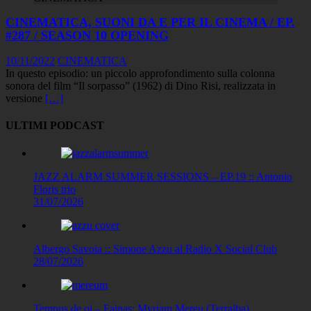
CINEMATICA, SUONI DA E PER IL CINEMA / EP.
#287 / SEASON 10 OPENING
10/11/2022
CINEMATICA
In questo episodio: un piccolo approfondimento sulla colonna
sonora del film “Il sorpasso” (1962) di Dino Risi, realizzata in
versione
[…]
ULTIMI PODCAST
JAZZ ALARM SUMMER SESSIONS – EP.19 :: Antonio
Floris trio
31/07/2026
Albergo Savoia :: Simone Azzu al Radio X Social Club
28/07/2026
Tempus de oi – Fainas: Myriam Mereu (Terralba)