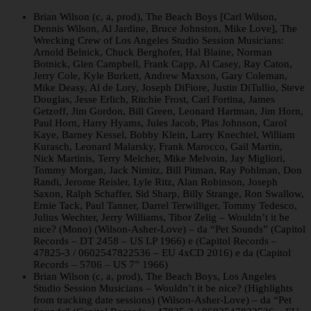
Brian Wilson (c, a, prod), The Beach Boys [Carl Wilson,
Dennis Wilson, Al Jardine, Bruce Johnston, Mike Love], The
Wrecking Crew of Los Angeles Studio Session Musicians:
Arnold Belnick, Chuck Berghofer, Hal Blaine, Norman
Botnick, Glen Campbell, Frank Capp, Al Casey, Ray Caton,
Jerry Cole, Kyle Burkett, Andrew Maxson, Gary Coleman,
Mike Deasy, Al de Lory, Joseph DiFiore, Justin DiTullio, Steve
Douglas, Jesse Erlich, Ritchie Frost, Carl Fortina, James
Getzoff, Jim Gordon, Bill Green, Leonard Hartman, Jim Horn,
Paul Horn, Harry Hyams, Jules Jacob, Plas Johnson, Carol
Kaye, Barney Kessel, Bobby Klein, Larry Knechtel, William
Kurasch, Leonard Malarsky, Frank Marocco, Gail Martin,
Nick Martinis, Terry Melcher, Mike Melvoin, Jay Migliori,
Tommy Morgan, Jack Nimitz, Bill Pitman, Ray Pohlman, Don
Randi, Jerome Reisler, Lyle Ritz, Alan Robinson, Joseph
Saxon, Ralph Schaffer, Sid Sharp, Billy Strange, Ron Swallow,
Ernie Tack, Paul Tanner, Darrel Terwilliger, Tommy Tedesco,
Julius Wechter, Jerry Williams, Tibor Zelig – Wouldn’t it be
nice? (Mono) (Wilson-Asher-Love) – da “Pet Sounds” (Capitol
Records – DT 2458 – US LP 1966) e (Capitol Records –
47825-3 / 0602547822536 – EU 4xCD 2016) e da (Capitol
Records – 5706 – US 7” 1966)
Brian Wilson (c, a, prod), The Beach Boys, Los Angeles
Studio Session Musicians – Wouldn’t it be nice? (Highlights
from tracking date sessions) (Wilson-Asher-Love) – da “Pet