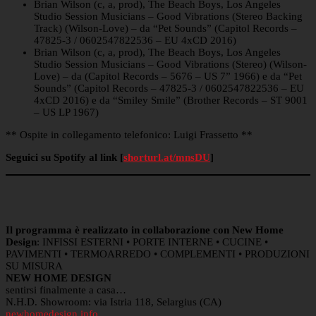
Brian Wilson (c, a, prod), The Beach Boys, Los Angeles
Studio Session Musicians – Good Vibrations (Stereo Backing
Track) (Wilson-Love) – da “Pet Sounds” (Capitol Records –
47825-3 / 0602547822536 – EU 4xCD 2016)
Brian Wilson (c, a, prod), The Beach Boys, Los Angeles
Studio Session Musicians – Good Vibrations (Stereo) (Wilson-
Love) – da (Capitol Records – 5676 – US 7” 1966) e da “Pet
Sounds” (Capitol Records – 47825-3 / 0602547822536 – EU
4xCD 2016) e da “Smiley Smile” (Brother Records – ST 9001
– US LP 1967)
** Ospite in collegamento telefonico: Luigi Frassetto **
Seguici su Spotify al link [
shorturl.at/mnsDU
]
Il programma è realizzato in collaborazione con New Home
Design
: INFISSI ESTERNI • PORTE INTERNE • CUCINE •
PAVIMENTI • TERMOARREDO • COMPLEMENTI • PRODUZIONI
SU MISURA
NEW HOME DESIGN
sentirsi finalmente a casa…
N.H.D. Showroom: via Istria 118, Selargius (CA)
newhomedesign.info