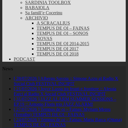
SARDINIA TOOLBOX
BABAIOLA
Sa famill’e Cocerinu
ARCHIVIO
A SCRACALIUS
TEMPUS DE OI – FAINAS
TEMPUS DE OI – SONOS
NOVAS
TEMPUS DE OI 2014-2015
TEMPUS DE OI 2017
TEMPUS DE OI 2018
PODCAST
News
[ 28/07/2026 ]
Albergo Savoia :: Simone Azzu al Radio X
Social Club
FESTIVAL INCIPIT
[ 21/07/2026 ]
Joyce Lussu tra fronti e frontiere :: Alessia
Farci al Radio X Social Club
FESTIVAL INCIPIT
[ 31/07/2026 ]
JAZZ ALARM SUMMER SESSIONS –
EP.19 :: Antonio Floris trio
JAZZ ALARM!
[ 27/07/2026 ]
Tempus de oi – Fainas: Myriam Mereu
(Terralba)
TEMPUS DE OI - FAINAS
[ 24/07/2026 ]
Tempus de oi – Fainas: Maria Barca (Ottana)
TEMPUS DE OI - FAINAS