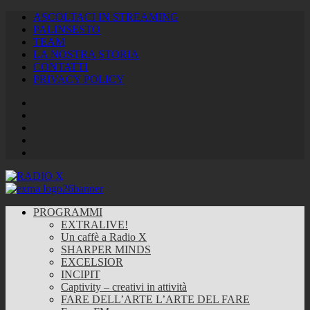
ASCOLTACI IN STREAMING
PALINSESTO
TEAM
LA NOSTRA STORIA
CONTATTI
PRIVACY POLICY
Facebook
Twitter
Instagram
Youtube
RSS
Feed
PROGRAMMI
EXTRALIVE!
Un caffè a Radio X
SHARPER MINDS
EXCELSIOR
INCIPIT
Captivity – creativi in attività
FARE DELL’ARTE L’ARTE DEL FARE