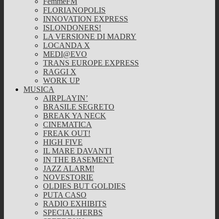
FemmeFM
FLORIANOPOLIS
INNOVATION EXPRESS
ISLONDONERS!
LA VERSIONE DI MADRY
LOCANDA X
MEDI@EVO
TRANS EUROPE EXPRESS
RAGGI X
WORK UP
MUSICA
AIRPLAYIN’
BRASILE SEGRETO
BREAK YA NECK
CINEMATICA
FREAK OUT!
HIGH FIVE
IL MARE DAVANTI
IN THE BASEMENT
JAZZ ALARM!
NOVESTORIE
OLDIES BUT GOLDIES
PUTA CASO
RADIO EXHIBITS
SPECIAL HERBS