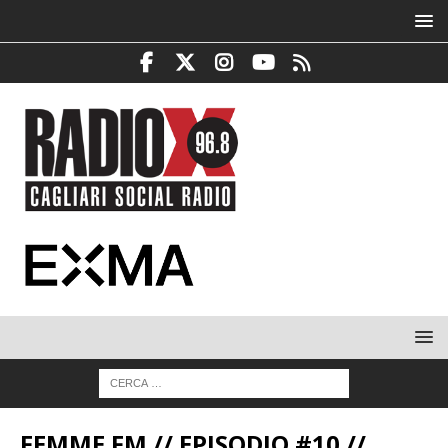
FEMME FM // EPISODIO #10 //