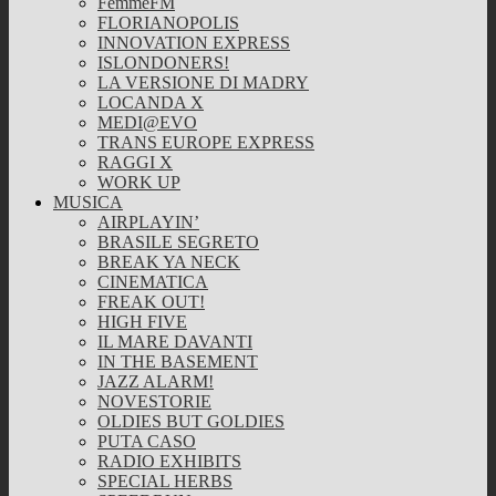
FemmeFM
FLORIANOPOLIS
INNOVATION EXPRESS
ISLONDONERS!
LA VERSIONE DI MADRY
LOCANDA X
MEDI@EVO
TRANS EUROPE EXPRESS
RAGGI X
WORK UP
MUSICA
AIRPLAYIN’
BRASILE SEGRETO
BREAK YA NECK
CINEMATICA
FREAK OUT!
HIGH FIVE
IL MARE DAVANTI
IN THE BASEMENT
JAZZ ALARM!
NOVESTORIE
OLDIES BUT GOLDIES
PUTA CASO
RADIO EXHIBITS
SPECIAL HERBS