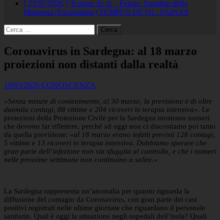
[ 23/07/2026 ]
Tempus de oi – Fainas: Jonathan della
Marianna (Escalaplano)
TEMPUS DE OI - FAINAS
Ricerca
per:
Coronavirus in Sardegna: al 18 marzo
proiezioni non distanti dalla realtà
19/03/2020
CONOSCENZA
«Senza misure di contenimento, al 30 marzo, la previsione è di oltre
duemila contagi, 88 vittime e 204 ricoveri in terapia intensiva»
. Le
proiezioni della Protezione Civile per la Sardegna mostrano numeri
che devono far riflettere, perché ad oggi non ci discostiamo poi tanto
da quella previsione:
«al 18 marzo erano infatti previsti 128 contagi,
5 vittime e 13 ricoveri in terapia intensiva. Dobbiamo sperare che
gran parte dell’infezione non sia sfuggita al controllo, e che i numeri
nelle prossime settimane non continuino a salire.»
La Sardegna rappresenta un’anomalia per quanto riguarda la
diffusione del contagio da Coronavirus, con gran parte dei casi
positivi registrati nelle ultime giornate che riguardano il personale
sanitario. Qual è oggi la situazione negli ospedali dell’isola? Quali