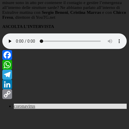
misure sono in atto per contenere il contagio e gestire l’emergenza
all’interno delle strutture sarde? Ne abbiamo parlato all’interno di
Extralive mattina con
Sergio Benoni
,
Cristina Marras
e con
Chicco
Fresu
, direttore di YouTG.net
ASCOLTA L’INTERVISTA
Facebook
WhatsApp
Telegram
LinkedIn
Copy
coronavirus
Link