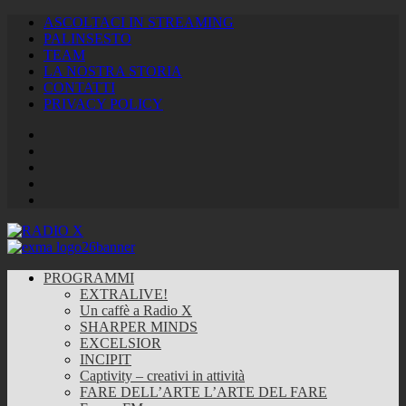
ASCOLTACI IN STREAMING
PALINSESTO
TEAM
LA NOSTRA STORIA
CONTATTI
PRIVACY POLICY
Facebook
Twitter
Instagram
Youtube
RSS
Feed
PROGRAMMI
EXTRALIVE!
Un caffè a Radio X
SHARPER MINDS
EXCELSIOR
INCIPIT
Captivity – creativi in attività
FARE DELL’ARTE L’ARTE DEL FARE