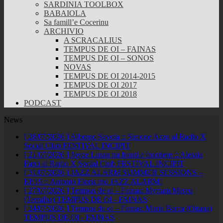
SARDINIA TOOLBOX
BABAIOLA
Sa famill’e Cocerinu
ARCHIVIO
A SCRACALIUS
TEMPUS DE OI – FAINAS
TEMPUS DE OI – SONOS
NOVAS
TEMPUS DE OI 2014-2015
TEMPUS DE OI 2017
TEMPUS DE OI 2018
PODCAST
News
[ 28/07/2026 ]
Albergo Savoia :: Simone Azzu al Radio X
Social Club
FESTIVAL INCIPIT
[ 21/07/2026 ]
Joyce Lussu tra fronti e frontiere :: Alessia
Farci al Radio X Social Club
FESTIVAL INCIPIT
[ 31/07/2026 ]
JAZZ ALARM SUMMER SESSIONS –
EP.19 :: Antonio Floris trio
JAZZ ALARM!
[ 27/07/2026 ]
Tempus de oi – Fainas: Myriam Mereu
(Terralba)
TEMPUS DE OI - FAINAS
[ 24/07/2026 ]
Tempus de oi – Fainas: Maria Barca (Ottana)
TEMPUS DE OI - FAINAS