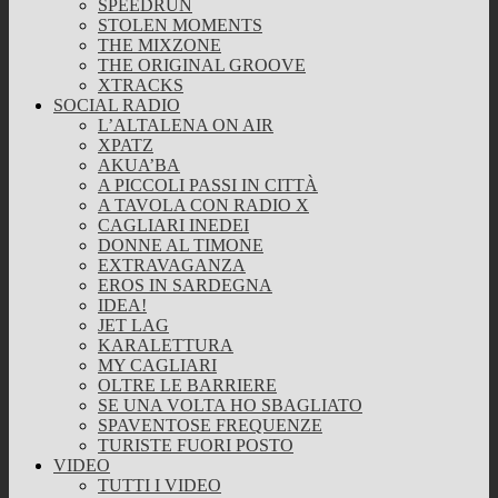
SPEEDRUN
STOLEN MOMENTS
THE MIXZONE
THE ORIGINAL GROOVE
XTRACKS
SOCIAL RADIO
L’ALTALENA ON AIR
XPATZ
AKUA’BA
A PICCOLI PASSI IN CITTÀ
A TAVOLA CON RADIO X
CAGLIARI INEDEI
DONNE AL TIMONE
EXTRAVAGANZA
EROS IN SARDEGNA
IDEA!
JET LAG
KARALETTURA
MY CAGLIARI
OLTRE LE BARRIERE
SE UNA VOLTA HO SBAGLIATO
SPAVENTOSE FREQUENZE
TURISTE FUORI POSTO
VIDEO
TUTTI I VIDEO