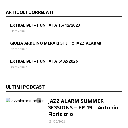
k
p
r
e
y
ARTICOLI CORRELATI
p
a
d
L
m
I
i
EXTRALIVE! – PUNTATA 15/12/2023
15/12/2023
n
n
k
GIULIA ARDUINO MERAKI 5TET :: JAZZ ALARM!
21/01/2025
EXTRALIVE! – PUNTATA 6/02/2026
06/02/2026
ULTIMI PODCAST
JAZZ ALARM SUMMER
SESSIONS – EP.19 :: Antonio
Floris trio
31/07/2026