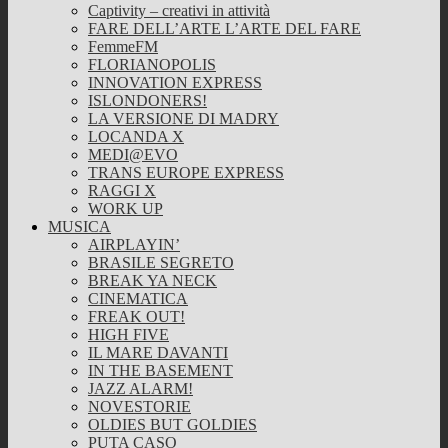
Captivity – creativi in attività
FARE DELL’ARTE L’ARTE DEL FARE
FemmeFM
FLORIANOPOLIS
INNOVATION EXPRESS
ISLONDONERS!
LA VERSIONE DI MADRY
LOCANDA X
MEDI@EVO
TRANS EUROPE EXPRESS
RAGGI X
WORK UP
MUSICA
AIRPLAYIN’
BRASILE SEGRETO
BREAK YA NECK
CINEMATICA
FREAK OUT!
HIGH FIVE
IL MARE DAVANTI
IN THE BASEMENT
JAZZ ALARM!
NOVESTORIE
OLDIES BUT GOLDIES
PUTA CASO