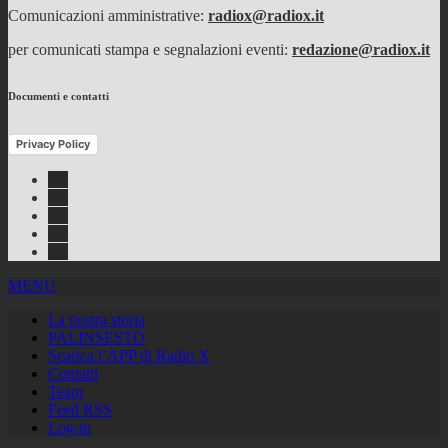
Comunicazioni amministrative:
radiox@radiox.it
per comunicati stampa e segnalazioni eventi:
redazione@radiox.it
Documenti e contatti
Privacy Policy
Facebook
Twitter
Instagram
Youtube
RSS
Feed
MENU
La nostra storia
PALINSESTO
Scarica l’APP di Radio X
Contatti
Team
Feed RSS
Log-in