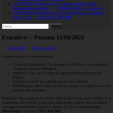
[ 23/07/2026 ]
Tempus de oi – Fainas: Jonathan della
Marianna (Escalaplano)
TEMPUS DE OI - FAINAS
[ 28/07/2026 ]
Albergo Savoia :: Simone Azzu al Radio X
Social Club
FESTIVAL INCIPIT
Ricerca
per:
Extralive! – Puntata 12/04/2023
12/04/2023
EXTRALIVE!
In primo piano in questa puntata:
L’isola dei permalosi: “La spiaggia di Piscinas è una giungla”
– bufera su Marco Mengoni
America’s Cup, ecco come le regate avrebbero promosso
Cagliari
Via libera al Def: tre miliardi per il cuneo fiscale
Differenziata, ritiro rifiuti all’ora di pranzo: a Cagliari cresce la
protesta dei ristoratori
Extralive! Ogni mattina in diretta dalle 8 alle 9 e in replica dalle 13, il
commento alle notizie di giornata dalle prime pagine dei quotidiani
con approfondimenti e ospiti in studio. E con i vostri messaggi
WhatsApp
al numero
379 2 968 968
!