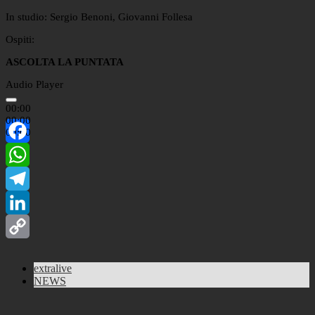
In studio: Sergio Benoni, Giovanni Follesa
Ospiti:
ASCOLTA LA PUNTATA
Audio Player
00:00
00:00
00:00
Facebook
WhatsApp
Telegram
LinkedIn
Copy
extralive
Link
NEWS