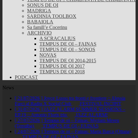
SONUS DE OI
MADRIGA
SARDINIA TOOLBOX
BABAIOLA
Sa famill’e Cocerinu
ARCHIVIO
A SCRACALIUS
TEMPUS DE OI – FAINAS
TEMPUS DE OI – SONOS
NOVAS
TEMPUS DE OI 2014-2015
TEMPUS DE OI 2017
TEMPUS DE OI 2018
PODCAST
News
[ 21/07/2026 ]
Joyce Lussu tra fronti e frontiere :: Alessia
Farci al Radio X Social Club
FESTIVAL INCIPIT
[ 31/07/2026 ]
JAZZ ALARM SUMMER SESSIONS –
EP.19 :: Antonio Floris trio
JAZZ ALARM!
[ 27/07/2026 ]
Tempus de oi – Fainas: Myriam Mereu
(Terralba)
TEMPUS DE OI - FAINAS
[ 24/07/2026 ]
Tempus de oi – Fainas: Maria Barca (Ottana)
TEMPUS DE OI - FAINAS