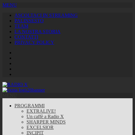
MENU
ASCOLTACI IN STREAMING
PALINSESTO
TEAM
LA NOSTRA STORIA
CONTATTI
PRIVACY POLICY
Facebook
Twitter
Instagram
Youtube
RSS
Feed
MENU
PROGRAMMI
EXTRALIVE!
Un caffè a Radio X
SHARPER MINDS
EXCELSIOR
INCIPIT