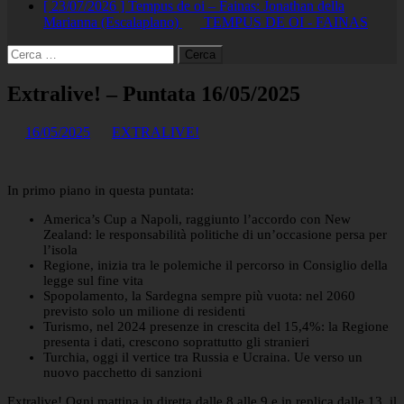
[ 23/07/2026 ]
Tempus de oi – Fainas: Jonathan della
Marianna (Escalaplano)
TEMPUS DE OI - FAINAS
Ricerca
per:
Extralive! – Puntata 16/05/2025
16/05/2025
EXTRALIVE!
In primo piano in questa puntata:
America’s Cup a Napoli, raggiunto l’accordo con New
Zealand: le responsabilità politiche di un’occasione persa per
l’isola
Regione, inizia tra le polemiche il percorso in Consiglio della
legge sul fine vita
Spopolamento, la Sardegna sempre più vuota: nel 2060
previsto solo un milione di residenti
Turismo, nel 2024 presenze in crescita del 15,4%: la Regione
presenta i dati, crescono soprattutto gli stranieri
Turchia, oggi il vertice tra Russia e Ucraina. Ue verso un
nuovo pacchetto di sanzioni
Extralive! Ogni mattina in diretta dalle 8 alle 9 e in replica dalle 13, il