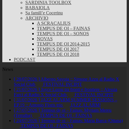
SARDINIA TOOLBOX
BABAIOLA
Sa famill’e Cocerinu
ARCHIVIO
A SCRACALIUS
TEMPUS DE OI – FAINAS
TEMPUS DE OI – SONOS
NOVAS
TEMPUS DE OI 2014-2015
TEMPUS DE OI 2017
TEMPUS DE OI 2018
PODCAST
News
[ 28/07/2026 ]
Albergo Savoia :: Simone Azzu al Radio X
Social Club
FESTIVAL INCIPIT
[ 21/07/2026 ]
Joyce Lussu tra fronti e frontiere :: Alessia
Farci al Radio X Social Club
FESTIVAL INCIPIT
[ 31/07/2026 ]
JAZZ ALARM SUMMER SESSIONS –
EP.19 :: Antonio Floris trio
JAZZ ALARM!
[ 27/07/2026 ]
Tempus de oi – Fainas: Myriam Mereu
(Terralba)
TEMPUS DE OI - FAINAS
[ 24/07/2026 ]
Tempus de oi – Fainas: Maria Barca (Ottana)
TEMPUS DE OI - FAINAS