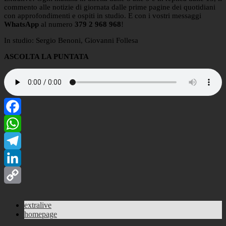
commento alle notizie di giornata dalle prime pagine dei quotidiani
con approfondimenti e ospiti in studio. E con i vostri messaggi
WhatsApp
al numero
379 2 968 968
!
In studio: Sergio Benoni, Giovanni Follesa
ASCOLTA LA PUNTATA
Facebook
WhatsApp
Telegram
LinkedIn
Copy
extralive
Link
homepage