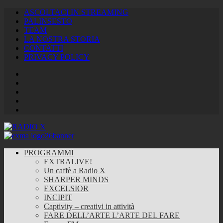
ASCOLTACI IN STREAMING
PALINSESTO
TEAM
LA NOSTRA STORIA
CONTATTI
PRIVACY POLICY
Facebook
Twitter
Instagram
Youtube
RSS
Feed
PROGRAMMI
EXTRALIVE!
Un caffè a Radio X
SHARPER MINDS
EXCELSIOR
INCIPIT
Captivity – creativi in attività
FARE DELL’ARTE L’ARTE DEL FARE