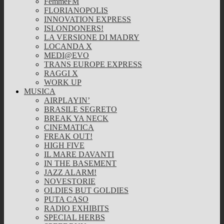
FemmeFM
FLORIANOPOLIS
INNOVATION EXPRESS
ISLONDONERS!
LA VERSIONE DI MADRY
LOCANDA X
MEDI@EVO
TRANS EUROPE EXPRESS
RAGGI X
WORK UP
MUSICA
AIRPLAYIN’
BRASILE SEGRETO
BREAK YA NECK
CINEMATICA
FREAK OUT!
HIGH FIVE
IL MARE DAVANTI
IN THE BASEMENT
JAZZ ALARM!
NOVESTORIE
OLDIES BUT GOLDIES
PUTA CASO
RADIO EXHIBITS
SPECIAL HERBS