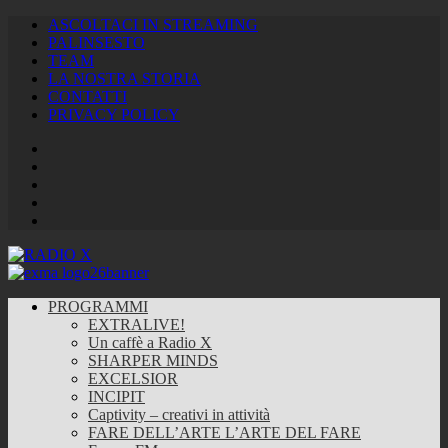
ASCOLTACI IN STREAMING
PALINSESTO
TEAM
LA NOSTRA STORIA
CONTATTI
PRIVACY POLICY
Facebook
Twitter
Instagram
Youtube
RSS
Feed
PROGRAMMI
EXTRALIVE!
Un caffè a Radio X
SHARPER MINDS
EXCELSIOR
INCIPIT
Captivity – creativi in attività
FARE DELL’ARTE L’ARTE DEL FARE