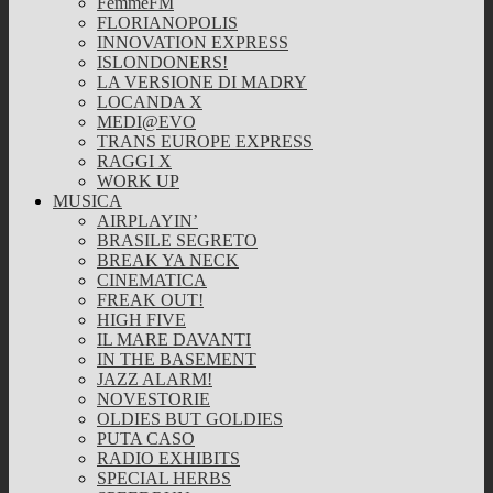
FemmeFM
FLORIANOPOLIS
INNOVATION EXPRESS
ISLONDONERS!
LA VERSIONE DI MADRY
LOCANDA X
MEDI@EVO
TRANS EUROPE EXPRESS
RAGGI X
WORK UP
MUSICA
AIRPLAYIN’
BRASILE SEGRETO
BREAK YA NECK
CINEMATICA
FREAK OUT!
HIGH FIVE
IL MARE DAVANTI
IN THE BASEMENT
JAZZ ALARM!
NOVESTORIE
OLDIES BUT GOLDIES
PUTA CASO
RADIO EXHIBITS
SPECIAL HERBS