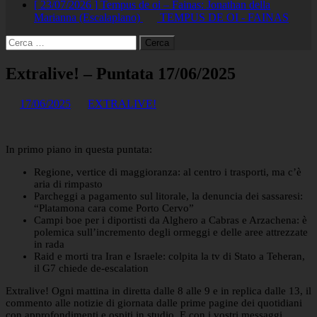
[ 23/07/2026 ]
Tempus de oi – Fainas: Jonathan della
Marianna (Escalaplano)
TEMPUS DE OI - FAINAS
Ricerca
per:
Extralive! – Puntata 17/06/2025
17/06/2025
EXTRALIVE!
In primo piano in questa puntata:
Regione, vertice di maggioranza: al centro i trasporti, ma c’è
aria di rimpasto
Parcheggi a pagamento sul litorale, la denuncia dei sassaresi:
“Platamona cara come Porto Cervo”
Campi boe per i diportisti da Alghero a Cabras e Arzachena: è
polemica sull’incremento degli ormeggi e delle aree attrezzate
in rada
Raid e morti tra Iran e Israele: colpita la tv di Stato a Teheran,
il G7 chiede de-escalation
Extralive! Ogni mattina in diretta dalle 8 alle 9 e in replica dalle 13, il
commento alle notizie di giornata dalle prime pagine dei quotidiani
con approfondimenti e ospiti in studio. E con i vostri messaggi