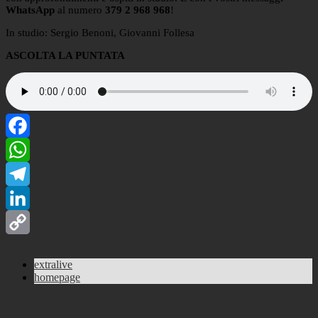
WhatsApp
al numero
379 2 968 968
!
In studio: Sergio Benoni, Giovanni Follesa
ASCOLTA LA PUNTATA
Facebook
WhatsApp
Telegram
LinkedIn
Copy
extralive
Link
homepage