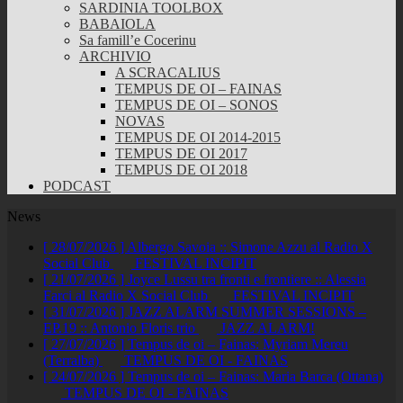
SARDINIA TOOLBOX
BABAIOLA
Sa famill’e Cocerinu
ARCHIVIO
A SCRACALIUS
TEMPUS DE OI – FAINAS
TEMPUS DE OI – SONOS
NOVAS
TEMPUS DE OI 2014-2015
TEMPUS DE OI 2017
TEMPUS DE OI 2018
PODCAST
News
[ 28/07/2026 ]
Albergo Savoia :: Simone Azzu al Radio X
Social Club
FESTIVAL INCIPIT
[ 21/07/2026 ]
Joyce Lussu tra fronti e frontiere :: Alessia
Farci al Radio X Social Club
FESTIVAL INCIPIT
[ 31/07/2026 ]
JAZZ ALARM SUMMER SESSIONS –
EP.19 :: Antonio Floris trio
JAZZ ALARM!
[ 27/07/2026 ]
Tempus de oi – Fainas: Myriam Mereu
(Terralba)
TEMPUS DE OI - FAINAS
[ 24/07/2026 ]
Tempus de oi – Fainas: Maria Barca (Ottana)
TEMPUS DE OI - FAINAS