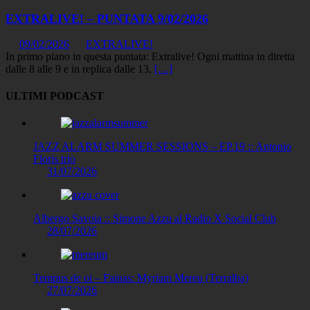
EXTRALIVE! – PUNTATA 9/02/2026
09/02/2026
EXTRALIVE!
In primo piano in questa puntata: Extralive! Ogni mattina in diretta
dalle 8 alle 9 e in replica dalle 13,
[…]
ULTIMI PODCAST
JAZZ ALARM SUMMER SESSIONS – EP.19 :: Antonio
Floris trio
31/07/2026
Albergo Savoia :: Simone Azzu al Radio X Social Club
28/07/2026
Tempus de oi – Fainas: Myriam Mereu (Terralba)
27/07/2026