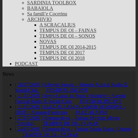
SARDINIA TOOLBOX
BABAIOLA
Sa famill’e Cocerinu
ARCHIVIO
A SCRACALIUS
TEMPUS DE OI – FAINAS
TEMPUS DE OI – SONOS
NOVAS
TEMPUS DE OI 2014-2015
TEMPUS DE OI 2017
TEMPUS DE OI 2018
PODCAST
News
[ 28/07/2026 ]
Albergo Savoia :: Simone Azzu al Radio X
Social Club
FESTIVAL INCIPIT
[ 21/07/2026 ]
Joyce Lussu tra fronti e frontiere :: Alessia
Farci al Radio X Social Club
FESTIVAL INCIPIT
[ 31/07/2026 ]
JAZZ ALARM SUMMER SESSIONS –
EP.19 :: Antonio Floris trio
JAZZ ALARM!
[ 27/07/2026 ]
Tempus de oi – Fainas: Myriam Mereu
(Terralba)
TEMPUS DE OI - FAINAS
[ 24/07/2026 ]
Tempus de oi – Fainas: Maria Barca (Ottana)
TEMPUS DE OI - FAINAS