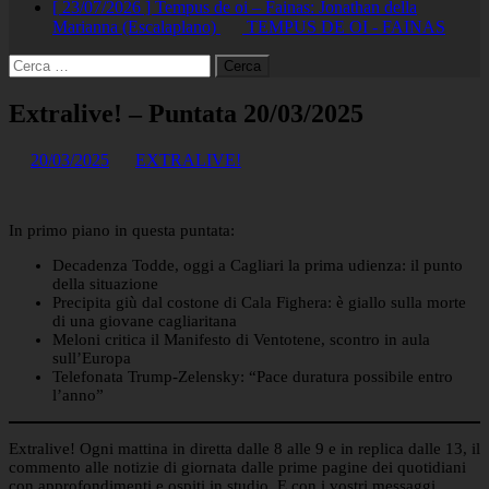
[ 23/07/2026 ]
Tempus de oi – Fainas: Jonathan della
Marianna (Escalaplano)
TEMPUS DE OI - FAINAS
Ricerca
per:
Extralive! – Puntata 20/03/2025
20/03/2025
EXTRALIVE!
In primo piano in questa puntata:
Decadenza Todde, oggi a Cagliari la prima udienza: il punto
della situazione
Precipita giù dal costone di Cala Fighera: è giallo sulla morte
di una giovane cagliaritana
Meloni critica il Manifesto di Ventotene, scontro in aula
sull’Europa
Telefonata Trump-Zelensky: “Pace duratura possibile entro
l’anno”
Extralive! Ogni mattina in diretta dalle 8 alle 9 e in replica dalle 13, il
commento alle notizie di giornata dalle prime pagine dei quotidiani
con approfondimenti e ospiti in studio. E con i vostri messaggi