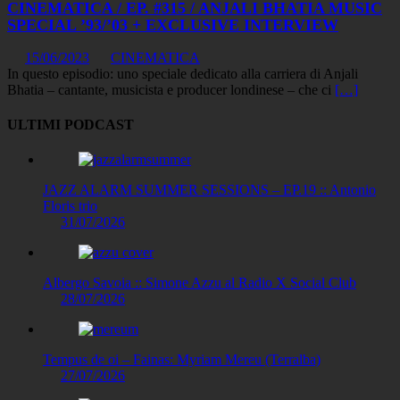
CINEMATICA / EP. #315 / ANJALI BHATIA MUSIC
SPECIAL ’93/’03 + EXCLUSIVE INTERVIEW
15/06/2023
CINEMATICA
In questo episodio: uno speciale dedicato alla carriera di Anjali
Bhatia – cantante, musicista e producer londinese – che ci
[…]
ULTIMI PODCAST
JAZZ ALARM SUMMER SESSIONS – EP.19 :: Antonio
Floris trio
31/07/2026
Albergo Savoia :: Simone Azzu al Radio X Social Club
28/07/2026
Tempus de oi – Fainas: Myriam Mereu (Terralba)
27/07/2026