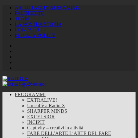
ASCOLTACI IN STREAMING
PALINSESTO
TEAM
LA NOSTRA STORIA
CONTATTI
PRIVACY POLICY
Facebook
Twitter
Instagram
Youtube
RSS
Feed
PROGRAMMI
EXTRALIVE!
Un caffè a Radio X
SHARPER MINDS
EXCELSIOR
INCIPIT
Captivity – creativi in attività
FARE DELL’ARTE L’ARTE DEL FARE