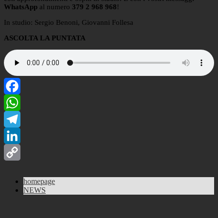
WhatsApp
al numero
379 2 968 968
!
In studio: Sergio Benoni, Giovanni Follesa
ASCOLTA LA PUNTATA
Facebook
WhatsApp
Telegram
LinkedIn
Copy
homepage
Link
NEWS