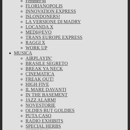
FemmeFM
FLORIANOPOLIS
INNOVATION EXPRESS
ISLONDONERS!
LA VERSIONE DI MADRY
LOCANDA X
MEDI@EVO
TRANS EUROPE EXPRESS
RAGGI X
WORK UP
MUSICA
AIRPLAYIN’
BRASILE SEGRETO
BREAK YA NECK
CINEMATICA
FREAK OUT!
HIGH FIVE
IL MARE DAVANTI
IN THE BASEMENT
JAZZ ALARM!
NOVESTORIE
OLDIES BUT GOLDIES
PUTA CASO
RADIO EXHIBITS
SPECIAL HERBS