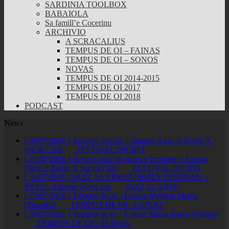
SARDINIA TOOLBOX
BABAIOLA
Sa famill’e Cocerinu
ARCHIVIO
A SCRACALIUS
TEMPUS DE OI – FAINAS
TEMPUS DE OI – SONOS
NOVAS
TEMPUS DE OI 2014-2015
TEMPUS DE OI 2017
TEMPUS DE OI 2018
PODCAST
News
[ 28/07/2026 ]
Albergo Savoia :: Simone Azzu al Radio X
Social Club
FESTIVAL INCIPIT
[ 21/07/2026 ]
Joyce Lussu tra fronti e frontiere :: Alessia
Farci al Radio X Social Club
FESTIVAL INCIPIT
[ 31/07/2026 ]
JAZZ ALARM SUMMER SESSIONS –
EP.19 :: Antonio Floris trio
JAZZ ALARM!
[ 27/07/2026 ]
Tempus de oi – Fainas: Myriam Mereu
(Terralba)
TEMPUS DE OI - FAINAS
[ 24/07/2026 ]
Tempus de oi – Fainas: Maria Barca (Ottana)
TEMPUS DE OI - FAINAS