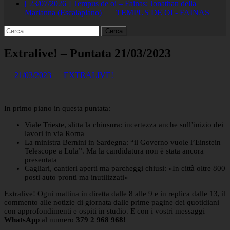
[ 23/07/2026 ]
Tempus de oi – Fainas: Jonathan della
Marianna (Escalaplano)
TEMPUS DE OI - FAINAS
Ricerca
per:
Extralive! – Puntata 21/03/2023
21/03/2023
EXTRALIVE!
In primo piano in questa puntata:
Viale Trieste, slitta la chiusura: incertezza anche sull’inizio dei
lavori in via Roma
La ministra Bernini in Sardegna: “il Governo vuole l’Einstein
Telescope a Lula”. Ma la candidatura non è stata ancora
presentata
Cagliari, cantieri aperti ma parcheggi chiusi: «In città oltre 800
posti auto pronti ma inutilizzati»
Extralive! Ogni mattina in diretta dalle 8 alle 9 e in replica dalle 13, il
commento alle notizie di giornata dalle prime pagine dei quotidiani
con approfondimenti e ospiti in studio. E con i vostri messaggi
WhatsApp
al numero
379 2 968 968
!