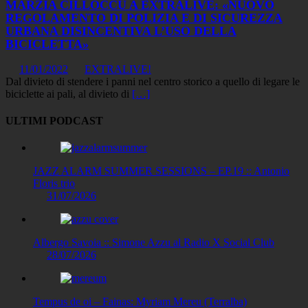
MARZIA CILLOCCU A EXTRALIVE: «NUOVO
REGOLAMENTO DI POLIZIA E DI SICUREZZA
URBANA DISINCENTIVA L’USO DELLA
BICICLETTA»
11/01/2022
EXTRALIVE!
Dal divieto di stendere i panni nel centro storico a quello di legare le
biciclette ai pali, al divieto di
[…]
ULTIMI PODCAST
JAZZ ALARM SUMMER SESSIONS – EP.19 :: Antonio
Floris trio
31/07/2026
Albergo Savoia :: Simone Azzu al Radio X Social Club
28/07/2026
Tempus de oi – Fainas: Myriam Mereu (Terralba)