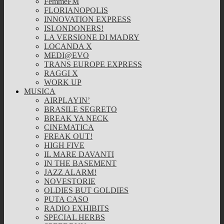
FemmeFM
FLORIANOPOLIS
INNOVATION EXPRESS
ISLONDONERS!
LA VERSIONE DI MADRY
LOCANDA X
MEDI@EVO
TRANS EUROPE EXPRESS
RAGGI X
WORK UP
MUSICA
AIRPLAYIN’
BRASILE SEGRETO
BREAK YA NECK
CINEMATICA
FREAK OUT!
HIGH FIVE
IL MARE DAVANTI
IN THE BASEMENT
JAZZ ALARM!
NOVESTORIE
OLDIES BUT GOLDIES
PUTA CASO
RADIO EXHIBITS
SPECIAL HERBS