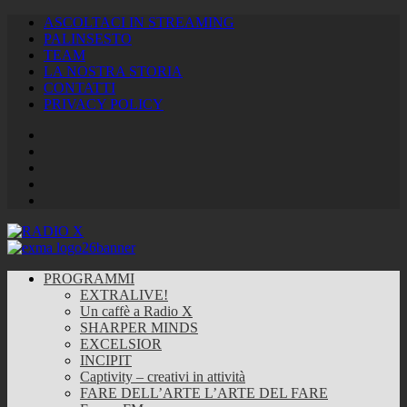
ASCOLTACI IN STREAMING
PALINSESTO
TEAM
LA NOSTRA STORIA
CONTATTI
PRIVACY POLICY
Facebook
Twitter
Instagram
Youtube
RSS
Feed
PROGRAMMI
EXTRALIVE!
Un caffè a Radio X
SHARPER MINDS
EXCELSIOR
INCIPIT
Captivity – creativi in attività
FARE DELL’ARTE L’ARTE DEL FARE