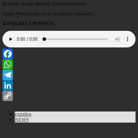
In studio: Sergio Benoni, Giovanni Follesa
Ospiti: Marzia Cilloccu (Consigliera comunale)
ASCOLTA LA PUNTATA
Facebook
WhatsApp
Telegram
LinkedIn
Copy
extralive
Link
NEWS