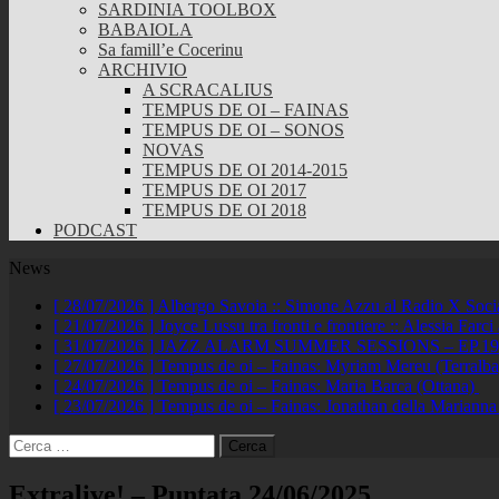
SARDINIA TOOLBOX
BABAIOLA
Sa famill’e Cocerinu
ARCHIVIO
A SCRACALIUS
TEMPUS DE OI – FAINAS
TEMPUS DE OI – SONOS
NOVAS
TEMPUS DE OI 2014-2015
TEMPUS DE OI 2017
TEMPUS DE OI 2018
PODCAST
News
[ 28/07/2026 ]
Albergo Savoia :: Simone Azzu al Radio X Soc
[ 21/07/2026 ]
Joyce Lussu tra fronti e frontiere :: Alessia Far
[ 31/07/2026 ]
JAZZ ALARM SUMMER SESSIONS – EP.19 :: A
[ 27/07/2026 ]
Tempus de oi – Fainas: Myriam Mereu (Terralb
[ 24/07/2026 ]
Tempus de oi – Fainas: Maria Barca (Ottana)
[ 23/07/2026 ]
Tempus de oi – Fainas: Jonathan della Marianna
Ricerca
per:
Extralive! – Puntata 24/06/2025