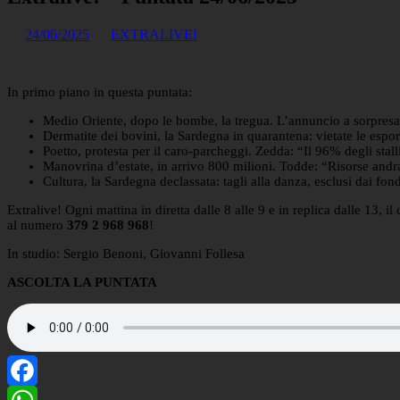
24/06/2025
EXTRALIVE!
In primo piano in questa puntata:
Medio Oriente, dopo le bombe, la tregua. L’annuncio a sorpresa 
Dermatite dei bovini, la Sardegna in quarantena: vietate le espor
Poetto, protesta per il caro-parcheggi. Zedda: “Il 96% degli stall
Manovrina d’estate, in arrivo 800 milioni. Todde: “Risorse andra
Cultura, la Sardegna declassata: tagli alla danza, esclusi dai fond
Extralive! Ogni mattina in diretta dalle 8 alle 9 e in replica dalle 13,
al numero
379 2 968 968
!
In studio: Sergio Benoni, Giovanni Follesa
ASCOLTA LA PUNTATA