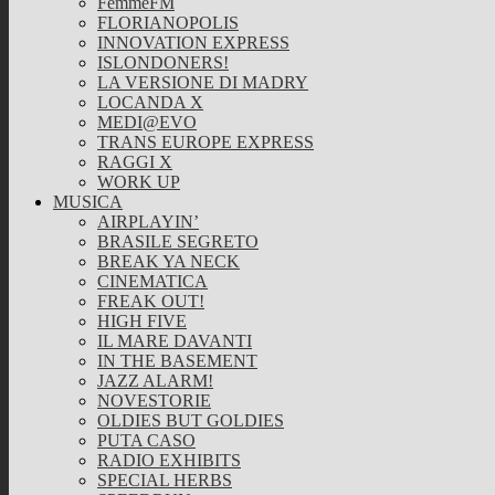
FemmeFM
FLORIANOPOLIS
INNOVATION EXPRESS
ISLONDONERS!
LA VERSIONE DI MADRY
LOCANDA X
MEDI@EVO
TRANS EUROPE EXPRESS
RAGGI X
WORK UP
MUSICA
AIRPLAYIN’
BRASILE SEGRETO
BREAK YA NECK
CINEMATICA
FREAK OUT!
HIGH FIVE
IL MARE DAVANTI
IN THE BASEMENT
JAZZ ALARM!
NOVESTORIE
OLDIES BUT GOLDIES
PUTA CASO
RADIO EXHIBITS
SPECIAL HERBS