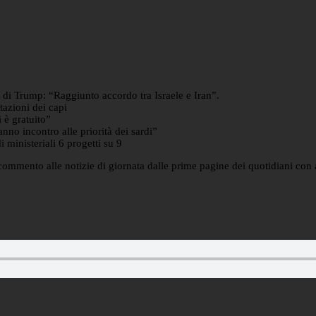
di Trump: “Raggiunto accordo tra Israele e Iran”.
tazioni dei capi
i è gratuito”
nno incontro alle priorità dei sardi”
i ministeriali 6 progetti su 9
 il commento alle notizie di giornata dalle prime pagine dei quotidiani co