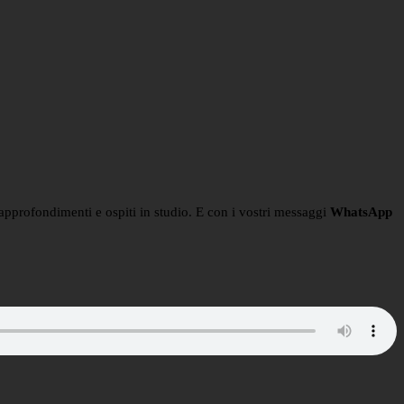
n approfondimenti e ospiti in studio. E con i vostri messaggi
WhatsApp