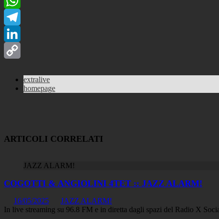
Facebook
WhatsApp
Telegram
LinkedIn
Copy
extralive
Link
homepage
ARTICOLI CORRELATI
JAZZ ALARM!
COGOTTI & ANGIOLINI 4TET :: JAZZ ALARM!
16/05/2025
JAZZ ALARM!
In live streaming su 96.8 FM e in diretta dagli spazi del Radio 