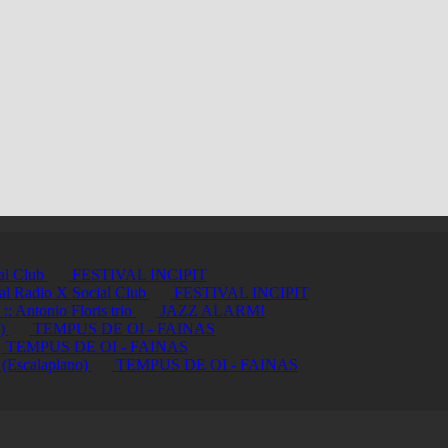
ial Club
FESTIVAL INCIPIT
ci al Radio X Social Club
FESTIVAL INCIPIT
ntonio Floris trio
JAZZ ALARM!
a)
TEMPUS DE OI - FAINAS
TEMPUS DE OI - FAINAS
 (Escalaplano)
TEMPUS DE OI - FAINAS