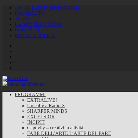
ASCOLTACI IN STREAMING
PALINSESTO
TEAM
LA NOSTRA STORIA
CONTATTI
PRIVACY POLICY
Facebook
Twitter
Instagram
Youtube
RSS
Feed
PROGRAMMI
EXTRALIVE!
Un caffè a Radio X
SHARPER MINDS
EXCELSIOR
INCIPIT
Captivity – creativi in attività
FARE DELL’ARTE L’ARTE DEL FARE