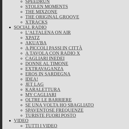
SPEEDRUN
STOLEN MOMENTS
THE MIXZONE
THE ORIGINAL GROOVE
XTRACKS
SOCIAL RADIO
L’ALTALENA ON AIR
XPATZ
AKUA’BA
A PICCOLI PASSI IN CITTÀ
A TAVOLA CON RADIO X
CAGLIARI INEDEI
DONNE AL TIMONE
EXTRAVAGANZA
EROS IN SARDEGNA
IDEA!
JET LAG
KARALETTURA
MY CAGLIARI
OLTRE LE BARRIERE
SE UNA VOLTA HO SBAGLIATO
SPAVENTOSE FREQUENZE
TURISTE FUORI POSTO
VIDEO
TUTTI I VIDEO