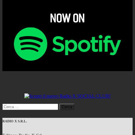
Ricerca
per:
RADIO X S.R.L.