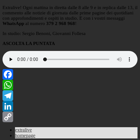
Extralive! Ogni mattina in diretta dalle 8 alle 9 e in replica dalle 13, il
commento alle notizie di giornata dalle prime pagine dei quotidiani
con approfondimenti e ospiti in studio. E con i vostri messaggi
WhatsApp
al numero
379 2 968 968
!
In studio: Sergio Benoni, Giovanni Follesa
ASCOLTA LA PUNTATA
Facebook
WhatsApp
Telegram
LinkedIn
Copy
extralive
homepage
Link