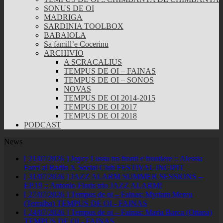
SONUS DE OI
MADRIGA
SARDINIA TOOLBOX
BABAIOLA
Sa famill’e Cocerinu
ARCHIVIO
A SCRACALIUS
TEMPUS DE OI – FAINAS
TEMPUS DE OI – SONOS
NOVAS
TEMPUS DE OI 2014-2015
TEMPUS DE OI 2017
TEMPUS DE OI 2018
PODCAST
News
[ 21/07/2026 ]
Joyce Lussu tra fronti e frontiere :: Alessia
Farci al Radio X Social Club
FESTIVAL INCIPIT
[ 31/07/2026 ]
JAZZ ALARM SUMMER SESSIONS –
EP.19 :: Antonio Floris trio
JAZZ ALARM!
[ 27/07/2026 ]
Tempus de oi – Fainas: Myriam Mereu
(Terralba)
TEMPUS DE OI - FAINAS
[ 24/07/2026 ]
Tempus de oi – Fainas: Maria Barca (Ottana)
TEMPUS DE OI - FAINAS