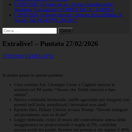
[ 23/07/2026 ]
Tempus de oi – Fainas: Jonathan della
Marianna (Escalaplano)
TEMPUS DE OI - FAINAS
[ 28/07/2026 ]
Albergo Savoia :: Simone Azzu al Radio X
Social Club
FESTIVAL INCIPIT
Ricerca
per:
Extralive! – Puntata 27/02/2026
27/02/2026
EXTRALIVE!
In primo piano in questa puntata:
Caso nomine Asl, Giuseppe Conte a Cagliari smorza le
tensioni col Pd sardo: “Sicuro che Todde riuscirà a fare
sintesi”
Nuova continuità territoriale, tariffe agevolate per emigrati con
parenti nell’isola, penalizzati i lavoratori non sardi
Epstein files, Hillary Clinton accusa Trump: “Dovete indagare
sul presidente, non su di me”
Legge elettorale, colpo di mano del centrodestra: intesa della
maggioranza su proporzionale e soglia al 3%, candidati
ancora scelti dai partiti. Scontro sul premio a chi supera il 40%