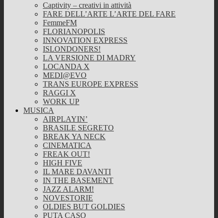
Captivity – creativi in attività
FARE DELL’ARTE L’ARTE DEL FARE
FemmeFM
FLORIANOPOLIS
INNOVATION EXPRESS
ISLONDONERS!
LA VERSIONE DI MADRY
LOCANDA X
MEDI@EVO
TRANS EUROPE EXPRESS
RAGGI X
WORK UP
MUSICA
AIRPLAYIN’
BRASILE SEGRETO
BREAK YA NECK
CINEMATICA
FREAK OUT!
HIGH FIVE
IL MARE DAVANTI
IN THE BASEMENT
JAZZ ALARM!
NOVESTORIE
OLDIES BUT GOLDIES
PUTA CASO