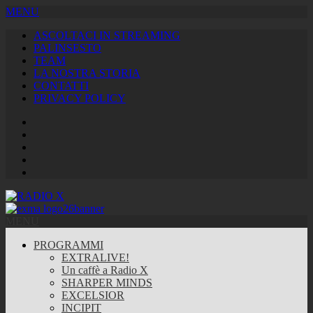
MENU
ASCOLTACI IN STREAMING
PALINSESTO
TEAM
LA NOSTRA STORIA
CONTATTI
PRIVACY POLICY
Facebook
Twitter
Instagram
Youtube
RSS
Feed
MENU
PROGRAMMI
EXTRALIVE!
Un caffè a Radio X
SHARPER MINDS
EXCELSIOR
INCIPIT