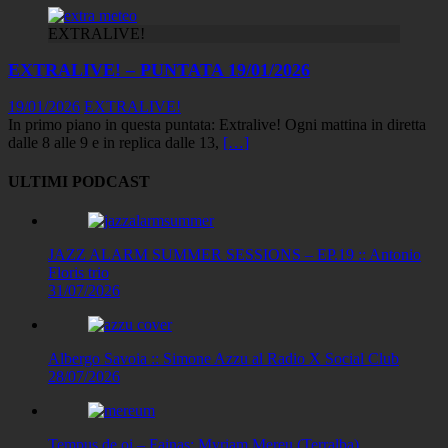
EXTRALIVE!
EXTRALIVE! – PUNTATA 19/01/2026
19/01/2026
EXTRALIVE!
In primo piano in questa puntata: Extralive! Ogni mattina in diretta
dalle 8 alle 9 e in replica dalle 13,
[…]
ULTIMI PODCAST
JAZZ ALARM SUMMER SESSIONS – EP.19 :: Antonio
Floris trio
31/07/2026
Albergo Savoia :: Simone Azzu al Radio X Social Club
28/07/2026
Tempus de oi – Fainas: Myriam Mereu (Terralba)