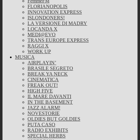
FemmeFM
FLORIANOPOLIS
INNOVATION EXPRESS
ISLONDONERS!
LA VERSIONE DI MADRY
LOCANDA X
MEDI@EVO
TRANS EUROPE EXPRESS
RAGGI X
WORK UP
MUSICA
AIRPLAYIN’
BRASILE SEGRETO
BREAK YA NECK
CINEMATICA
FREAK OUT!
HIGH FIVE
IL MARE DAVANTI
IN THE BASEMENT
JAZZ ALARM!
NOVESTORIE
OLDIES BUT GOLDIES
PUTA CASO
RADIO EXHIBITS
SPECIAL HERBS