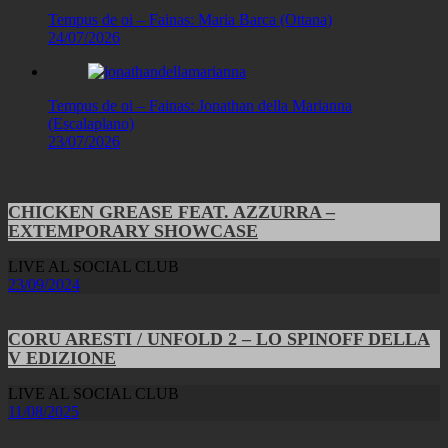
Tempus de oi – Fainas: Maria Barca (Ottana)
24/07/2026
Tempus de oi – Fainas: Jonathan della Marianna
(Escalaplano)
23/07/2026
CHICKEN GREASE FEAT. AZZURRA –
EXTEMPORARY SHOWCASE
LIVE AL SOCIAL CLUB
23/09/2024
CORU ARESTI / UNFOLD 2 – LO SPINOFF DELLA
V EDIZIONE
LIVE AL SOCIAL CLUB
11/08/2025