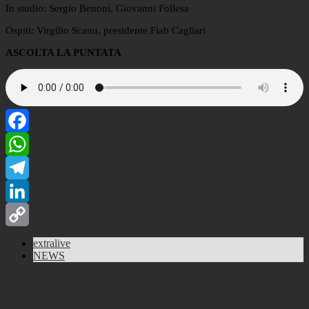
In studio: Sergio Benoni, Giovanni Follesa
Ospiti: Virgilio Scanu, presidente Fiab Cagliari
ASCOLTA LA PUNTATA
Facebook
WhatsApp
Telegram
LinkedIn
Copy
extralive
NEWS
Link