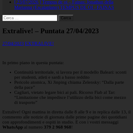
[ 23/07/2026 ]
Tempus de oi – Fainas: Jonathan della
Marianna (Escalaplano)
TEMPUS DE OI - FAINAS
Ricerca
per:
Extralive! – Puntata 27/04/2023
27/04/2023
EXTRALIVE!
In primo piano in questa puntata:
Continuità territoriale, si lavora per il modello Baleari: sconti
per studenti, atleti e sardi a basso reddito
Pericolo atomica, Xi Jinping chiama Zelensky: “Dalla parte
della pace”
Cagliari, vietato legare bici ai pali. Ricorso Fiab al Tar:
“Limitazione che impedisce l’utilizzo della bici come mezzo
di trasporto”
Extralive! Ogni mattina in diretta dalle 8 alle 9 e in replica dalle 13, il
commento alle notizie di giornata dalle prime pagine dei quotidiani
con approfondimenti e ospiti in studio. E con i vostri messaggi
WhatsApp
al numero
379 2 968 968
!