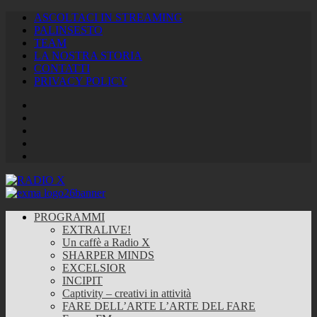
ASCOLTACI IN STREAMING
PALINSESTO
TEAM
LA NOSTRA STORIA
CONTATTI
PRIVACY POLICY
Facebook
Twitter
Instagram
Youtube
RSS
Feed
PROGRAMMI
EXTRALIVE!
Un caffè a Radio X
SHARPER MINDS
EXCELSIOR
INCIPIT
Captivity – creativi in attività
FARE DELL’ARTE L’ARTE DEL FARE