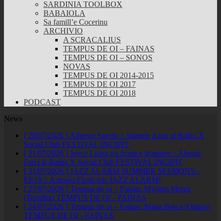
SARDINIA TOOLBOX
BABAIOLA
Sa famill’e Cocerinu
ARCHIVIO
A SCRACALIUS
TEMPUS DE OI – FAINAS
TEMPUS DE OI – SONOS
NOVAS
TEMPUS DE OI 2014-2015
TEMPUS DE OI 2017
TEMPUS DE OI 2018
PODCAST
News
[ 28/07/2026 ]
Albergo Savoia :: Simone Azzu al Radio X
Social Club
FESTIVAL INCIPIT
[ 21/07/2026 ]
Joyce Lussu tra fronti e frontiere :: Alessia
Farci al Radio X Social Club
FESTIVAL INCIPIT
[ 31/07/2026 ]
JAZZ ALARM SUMMER SESSIONS –
EP.19 :: Antonio Floris trio
JAZZ ALARM!
[ 27/07/2026 ]
Tempus de oi – Fainas: Myriam Mereu
(Terralba)
TEMPUS DE OI - FAINAS
[ 24/07/2026 ]
Tempus de oi – Fainas: Maria Barca (Ottana)
TEMPUS DE OI - FAINAS