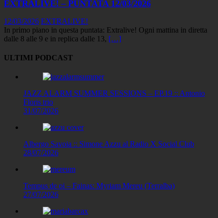
EXTRALIVE! – PUNTATA 12/03/2026
12/03/2026
EXTRALIVE!
In primo piano in questa puntata: Extralive! Ogni mattina in diretta
dalle 8 alle 9 e in replica dalle 13,
[…]
ULTIMI PODCAST
JAZZ ALARM SUMMER SESSIONS – EP.19 :: Antonio
Floris trio
31/07/2026
Albergo Savoia :: Simone Azzu al Radio X Social Club
28/07/2026
Tempus de oi – Fainas: Myriam Mereu (Terralba)
27/07/2026