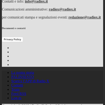
Contatti e info:
info@radiox.it
Comunicazioni amministrative:
radiox@radiox.it
per comunicati stampa e segnalazioni eventi:
redazione@radiox.it
Documenti e contatti
Privacy Policy
Facebook
Twitter
Instagram
Youtube
RSS
Feed
La nostra storia
PALINSESTO
Scarica l’APP di Radio X
Contatti
Team
Feed RSS
Log-in