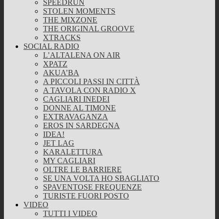
SPEEDRUN
STOLEN MOMENTS
THE MIXZONE
THE ORIGINAL GROOVE
XTRACKS
SOCIAL RADIO
L’ALTALENA ON AIR
XPATZ
AKUA’BA
A PICCOLI PASSI IN CITTÀ
A TAVOLA CON RADIO X
CAGLIARI INEDEI
DONNE AL TIMONE
EXTRAVAGANZA
EROS IN SARDEGNA
IDEA!
JET LAG
KARALETTURA
MY CAGLIARI
OLTRE LE BARRIERE
SE UNA VOLTA HO SBAGLIATO
SPAVENTOSE FREQUENZE
TURISTE FUORI POSTO
VIDEO
TUTTI I VIDEO