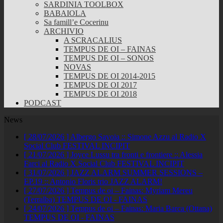
SARDINIA TOOLBOX
BABAIOLA
Sa famill’e Cocerinu
ARCHIVIO
A SCRACALIUS
TEMPUS DE OI – FAINAS
TEMPUS DE OI – SONOS
NOVAS
TEMPUS DE OI 2014-2015
TEMPUS DE OI 2017
TEMPUS DE OI 2018
PODCAST
News
[ 28/07/2026 ]
Albergo Savoia :: Simone Azzu al Radio X
Social Club
FESTIVAL INCIPIT
[ 21/07/2026 ]
Joyce Lussu tra fronti e frontiere :: Alessia
Farci al Radio X Social Club
FESTIVAL INCIPIT
[ 31/07/2026 ]
JAZZ ALARM SUMMER SESSIONS –
EP.19 :: Antonio Floris trio
JAZZ ALARM!
[ 27/07/2026 ]
Tempus de oi – Fainas: Myriam Mereu
(Terralba)
TEMPUS DE OI - FAINAS
[ 24/07/2026 ]
Tempus de oi – Fainas: Maria Barca (Ottana)
TEMPUS DE OI - FAINAS