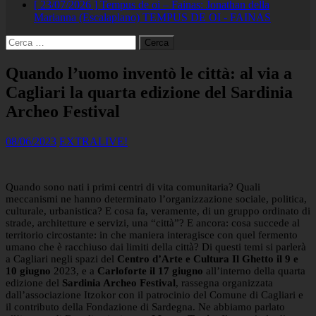
[ 23/07/2026 ]
Tempus de oi – Fainas: Jonathan della
Marianna (Escalaplano)
TEMPUS DE OI - FAINAS
Ricerca
per:
Quando l’uomo inventò le città: al via a
Cagliari la quarta edizione del Sardinia
Archeo Festival
08/06/2023
EXTRALIVE!
Quando sono nati i primi centri di vita comunitaria? Quali
meccanismi ne hanno determinato l’organizzazione sociale, politica,
culturale, urbanistica? E cosa fa, veramente, di un gruppo ordinato di
strade, architetture e servizi, una “città”? E ancora: cosa succede al
territorio circostante: in che maniera interagisce con quel fermento
umano che è racchiuso dai limiti della città? Di questi temi si parlerà
a Cagliari negli spazi del
Centro d’Arte e Cultura Il Ghetto il 9 e
10 giugno
2023, e a
Carloforte il 17 giugno
all’interno della quarta
edizione del
Sardinia Archeo Festival
, rassegna organizzata
dall’associazione Itzokor con il patrocinio del Comune di Cagliari e
il contributo della Fondazione di Sardegna. Ne abbiamo parlato