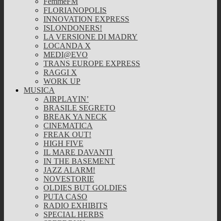
FemmeFM
FLORIANOPOLIS
INNOVATION EXPRESS
ISLONDONERS!
LA VERSIONE DI MADRY
LOCANDA X
MEDI@EVO
TRANS EUROPE EXPRESS
RAGGI X
WORK UP
MUSICA
AIRPLAYIN’
BRASILE SEGRETO
BREAK YA NECK
CINEMATICA
FREAK OUT!
HIGH FIVE
IL MARE DAVANTI
IN THE BASEMENT
JAZZ ALARM!
NOVESTORIE
OLDIES BUT GOLDIES
PUTA CASO
RADIO EXHIBITS
SPECIAL HERBS