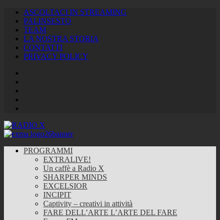
ASCOLTACI IN STREAMING
PALINSESTO
TEAM
LA NOSTRA STORIA
CONTATTI
PRIVACY POLICY
Facebook
Twitter
Instagram
Youtube
RSS
Feed
PROGRAMMI
EXTRALIVE!
Un caffè a Radio X
SHARPER MINDS
EXCELSIOR
INCIPIT
Captivity – creativi in attività
FARE DELL’ARTE L’ARTE DEL FARE