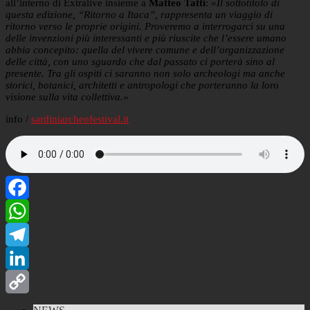
all’interno di Extralive insieme a
Matteo Tatti
:
«Il sottotitolo di
questa edizione, “Ritorno a Itaca”, rappresenta un viaggio di
ritorno verso le proprie origini. Proveremo a interrogarci su una
delle invenzioni più interessanti e più riuscite che l’essere umano
abbia concepito: quella del vivere comune e dell’organizzazione
delle città, con uno sguardo che dal passato ci porterà sino al
presente. Tra gli ospiti ci saranno non solo archeologi ma anche
storici, botanici, architetti e antropologi che porteranno la loro
visione sulla vita collettiva.»
info /
sardiniarcheofestival.it
Facebook
WhatsApp
Telegram
LinkedIn
Copy