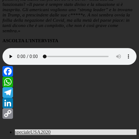
funzionato?
«Il paese è sempre stato diviso e la situazione si è
inasprita. Gli americani vogliono uno “strong leader” e lo trovano
in Trump, a prescindere dalle sue c*****e. A noi sembra ovvia la
follia della negazione del Covid, ma alla metà del paese piace: in
tanti dicono che è un complotto, che non è così grave come
sembra.
»
ASCOLTA L’INTERVISTA
Facebook
WhatsApp
Telegram
LinkedIn
Copy
specialeUSA2020
Link