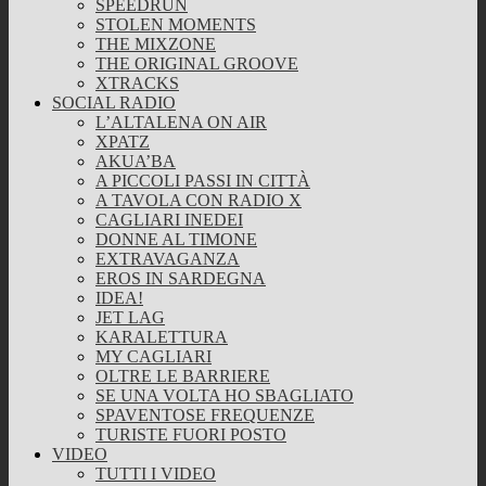
SPEEDRUN
STOLEN MOMENTS
THE MIXZONE
THE ORIGINAL GROOVE
XTRACKS
SOCIAL RADIO
L’ALTALENA ON AIR
XPATZ
AKUA’BA
A PICCOLI PASSI IN CITTÀ
A TAVOLA CON RADIO X
CAGLIARI INEDEI
DONNE AL TIMONE
EXTRAVAGANZA
EROS IN SARDEGNA
IDEA!
JET LAG
KARALETTURA
MY CAGLIARI
OLTRE LE BARRIERE
SE UNA VOLTA HO SBAGLIATO
SPAVENTOSE FREQUENZE
TURISTE FUORI POSTO
VIDEO
TUTTI I VIDEO