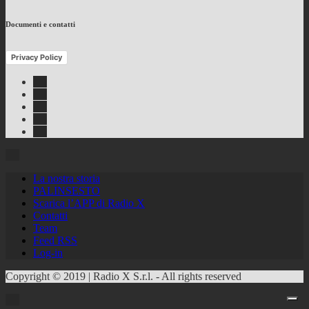
Documenti e contatti
Privacy Policy
Facebook
Twitter
Instagram
Youtube
RSS
Feed
La nostra storia
PALINSESTO
Scarica l’APP di Radio X
Contatti
Team
Feed RSS
Log-in
Copyright © 2019 | Radio X S.r.l. - All rights reserved