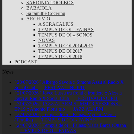
SARDINIA TOOLBOX
BABAIOLA
Sa famill’e Cocerinu
ARCHIVIO
A SCRACALIUS
TEMPUS DE OI – FAINAS
TEMPUS DE OI – SONOS
NOVAS
TEMPUS DE OI 2014-2015
TEMPUS DE OI 2017
TEMPUS DE OI 2018
PODCAST
News
[ 28/07/2026 ]
Albergo Savoia :: Simone Azzu al Radio X
Social Club
FESTIVAL INCIPIT
[ 21/07/2026 ]
Joyce Lussu tra fronti e frontiere :: Alessia
Farci al Radio X Social Club
FESTIVAL INCIPIT
[ 31/07/2026 ]
JAZZ ALARM SUMMER SESSIONS –
EP.19 :: Antonio Floris trio
JAZZ ALARM!
[ 27/07/2026 ]
Tempus de oi – Fainas: Myriam Mereu
(Terralba)
TEMPUS DE OI - FAINAS
[ 24/07/2026 ]
Tempus de oi – Fainas: Maria Barca (Ottana)
TEMPUS DE OI - FAINAS