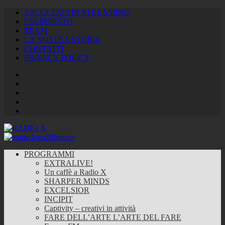
ASCOLTACI IN STREAMING
PALINSESTO
TEAM
LA NOSTRA STORIA
CONTATTI
PRIVACY POLICY
Facebook
Twitter
Instagram
Youtube
RSS
Feed
PROGRAMMI
EXTRALIVE!
Un caffè a Radio X
SHARPER MINDS
EXCELSIOR
INCIPIT
Captivity – creativi in attività
FARE DELL’ARTE L’ARTE DEL FARE