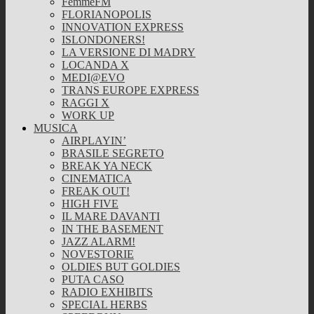
FemmeFM
FLORIANOPOLIS
INNOVATION EXPRESS
ISLONDONERS!
LA VERSIONE DI MADRY
LOCANDA X
MEDI@EVO
TRANS EUROPE EXPRESS
RAGGI X
WORK UP
MUSICA
AIRPLAYIN’
BRASILE SEGRETO
BREAK YA NECK
CINEMATICA
FREAK OUT!
HIGH FIVE
IL MARE DAVANTI
IN THE BASEMENT
JAZZ ALARM!
NOVESTORIE
OLDIES BUT GOLDIES
PUTA CASO
RADIO EXHIBITS
SPECIAL HERBS