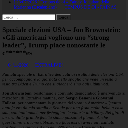
[ 23/07/2026 ]
Tempus de oi – Fainas: Jonathan della
Marianna (Escalaplano)
TEMPUS DE OI - FAINAS
Ricerca
per:
Speciale elezioni USA – Jon Brownstein:
«Gli americani vogliono uno “strong
leader”, Trump piace nonostante le
c******e»
04/11/2020
EXTRALIVE!
Puntata speciale di Extralive dedicata ai risultati delle elezioni USA
per accompagnare la giornata dello spoglio che vede un testa a
testa tra Biden e Trump che si giocherà sino agli ultimi voti.
Jon Brownstein
, bostoniano e convinto democratico è intervenuto ai
microfoni di Extralive mattina, con
Sergio Benoni e Giovanni
Follesa
, per commentare la giornata del voto in America:
«Quattro
anni fa ero da mia sorella a Seattle per una festa molto bella a casa
sua, con tanti amici, per festeggiare la vittoria di Hillary. Nel giro di
un’ora dalla grande felicità siamo passati al pianto. Anche
quest’anno eravamo abbastanza fiduciosi di avere un risultato
positivo, ma siamo sul filo del 50% e 50%.»
Cosa non ha