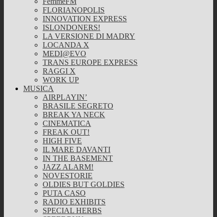
FemmeFM
FLORIANOPOLIS
INNOVATION EXPRESS
ISLONDONERS!
LA VERSIONE DI MADRY
LOCANDA X
MEDI@EVO
TRANS EUROPE EXPRESS
RAGGI X
WORK UP
MUSICA
AIRPLAYIN’
BRASILE SEGRETO
BREAK YA NECK
CINEMATICA
FREAK OUT!
HIGH FIVE
IL MARE DAVANTI
IN THE BASEMENT
JAZZ ALARM!
NOVESTORIE
OLDIES BUT GOLDIES
PUTA CASO
RADIO EXHIBITS
SPECIAL HERBS