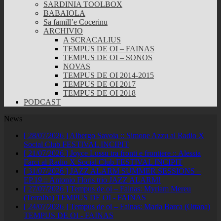
SARDINIA TOOLBOX
BABAIOLA
Sa famill’e Cocerinu
ARCHIVIO
A SCRACALIUS
TEMPUS DE OI – FAINAS
TEMPUS DE OI – SONOS
NOVAS
TEMPUS DE OI 2014-2015
TEMPUS DE OI 2017
TEMPUS DE OI 2018
PODCAST
News
[ 28/07/2026 ]
Albergo Savoia :: Simone Azzu al Radio X
Social Club
FESTIVAL INCIPIT
[ 21/07/2026 ]
Joyce Lussu tra fronti e frontiere :: Alessia
Farci al Radio X Social Club
FESTIVAL INCIPIT
[ 31/07/2026 ]
JAZZ ALARM SUMMER SESSIONS –
EP.19 :: Antonio Floris trio
JAZZ ALARM!
[ 27/07/2026 ]
Tempus de oi – Fainas: Myriam Mereu
(Terralba)
TEMPUS DE OI - FAINAS
[ 24/07/2026 ]
Tempus de oi – Fainas: Maria Barca (Ottana)
TEMPUS DE OI - FAINAS