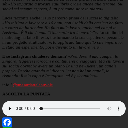
sé:
«Ho imparato a trovare equilibrio grazie anche alla terapia. Sui
social sei sempre esposto, è un po’ come stare in piazza».
Lucia racconta anche il suo percorso prima del successo digitale:
«Ho iniziato a lavorare a 16 anni, con i soldi della cresima ho fatto
un corso da bartender. Ho fatto mille lavori, anche nei campi in
Australia. È lì che è nata “Una sarda tra le nuvole”»
. Lo studio del
marketing ha fatto il resto, trasformando la sua esperienza personale
in un progetto strutturato:
«Ho applicato tutto quello che imparavo.
È stato un esperimento, poi è diventato un lavoro vero».
E se Instagram chiudesse domani?
«Prenderei il mio camper, lo
Zingaro, leggerei i tarocchi e continuerei a viaggiare. Ma chi lavora
sui social dovrebbe avere un piano B: una newsletter, un canale
proprio. Perché quando mi dicono “tu non hai un capo”, io
rispondo: il mio capo è Instagram, ed è psicopatico».
info /
@unasardatralenuvole
ASCOLTA LA PUNTATA