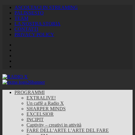
ASCOLTACI IN STREAMING
PALINSESTO
TEAM
LA NOSTRA STORIA
CONTATTI
PRIVACY POLICY
Facebook
Twitter
Instagram
Youtube
RSS
Feed
PROGRAMMI
EXTRALIVE!
Un caffè a Radio X
SHARPER MINDS
EXCELSIOR
INCIPIT
Captivity – creativi in attività
FARE DELL’ARTE L’ARTE DEL FARE