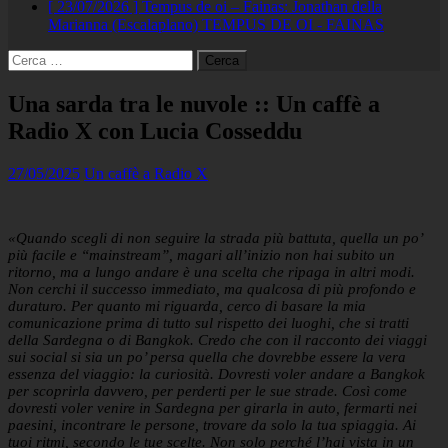
[ 23/07/2026 ]
Tempus de oi – Fainas: Jonathan della
Marianna (Escalaplano)
TEMPUS DE OI - FAINAS
Ricerca
per:
Una sarda tra le nuvole :: Un caffè a
Radio X con Lucia Cosseddu
27/05/2025
Un caffè a Radio X
«Quando scegli di non seguire la strada più battuta, quella un po’
più facile e “mainstream”, magari all’inizio non hai subito un
ritorno, ma a lungo andare è una scelta che ripaga in altri modi.
Non cerchi il successo immediato, ma qualcosa di più profondo e
duraturo. Per quanto mi riguarda, cerco di basare la mia
comunicazione prima di tutto sul rispetto dei luoghi, che si tratti
della Sardegna o di Bangkok. Credo che con il racconto dei viaggi
sui social si sia un po’ persa quella che dovrebbe essere la vera
essenza del viaggio: la curiosità. Dovresti voler andare a Bangkok
per scoprirla davvero, per perderti per le sue strade. Così come
dovresti voler venire in Sardegna per girarla in auto, fermarti nei
paesini, incontrare le persone, trovare da solo la tua spiaggia. Ai
tuoi ritmi, secondo le tue scelte. Non solo perché l’hai vista in un