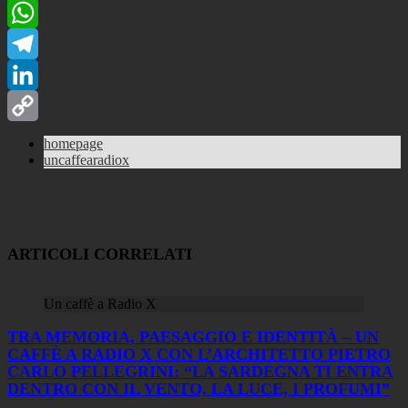
Facebook
WhatsApp
Telegram
LinkedIn
Copy
homepage
uncaffearadiox
Link
ARTICOLI CORRELATI
Un caffè a Radio X
TRA MEMORIA, PAESAGGIO E IDENTITÀ – UN
CAFFÈ A RADIO X CON L’ARCHITETTO PIETRO
CARLO PELLEGRINI: “LA SARDEGNA TI ENTRA
DENTRO CON IL VENTO, LA LUCE, I PROFUMI”