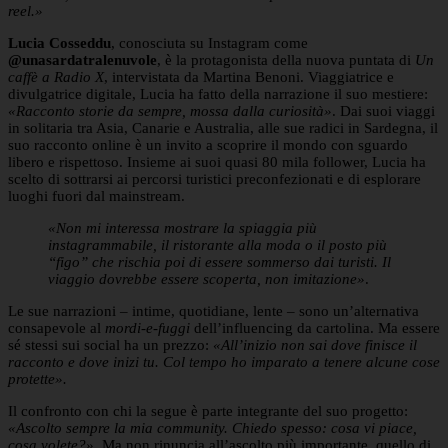
reel.»
Lucia Cosseddu
, conosciuta su Instagram come
@unasardatralenuvole
, è la protagonista della nuova puntata di
Un
caffè a Radio X
, intervistata da Martina Benoni. Viaggiatrice e
divulgatrice digitale, Lucia ha fatto della narrazione il suo mestiere:
«Racconto storie da sempre, mossa dalla curiosità»
. Dai suoi viaggi
in solitaria tra Asia, Canarie e Australia, alle sue radici in Sardegna, il
suo racconto online è un invito a scoprire il mondo con sguardo
libero e rispettoso. Insieme ai suoi quasi 80 mila follower, Lucia ha
scelto di sottrarsi ai percorsi turistici preconfezionati e di esplorare
luoghi fuori dal mainstream.
«Non mi interessa mostrare la spiaggia più
instagrammabile, il ristorante alla moda o il posto più
“figo” che rischia poi di essere sommerso dai turisti. Il
viaggio dovrebbe essere scoperta, non imitazione»
.
Le sue narrazioni – intime, quotidiane, lente – sono un’alternativa
consapevole al
mordi-e-fuggi
dell’influencing da cartolina. Ma essere
sé stessi sui social ha un prezzo:
«All’inizio non sai dove finisce il
racconto e dove inizi tu. Col tempo ho imparato a tenere alcune cose
protette».
Il confronto con chi la segue è parte integrante del suo progetto:
«Ascolto sempre la mia community. Chiedo spesso: cosa vi piace,
cosa volete?»
. Ma non rinuncia all’ascolto più importante, quello di