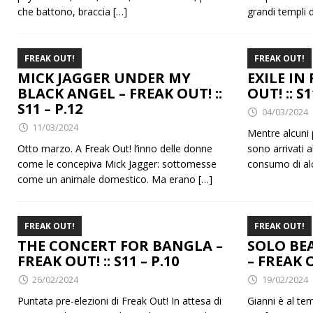
che battono, braccia
[…]
grandi templi 
FREAK OUT!
FREAK OUT!
MICK JAGGER UNDER MY
EXILE IN 
BLACK ANGEL – FREAK OUT! ::
OUT! :: S1
S11 – P.12
04/03/2024
11/03/2024
Mentre alcuni p
Otto marzo. A Freak Out! l’inno delle donne
sono arrivati 
come le concepiva Mick Jagger: sottomesse
consumo di al
come un animale domestico. Ma erano
[…]
FREAK OUT!
FREAK OUT!
THE CONCERT FOR BANGLA –
SOLO BE
FREAK OUT! :: S11 – P.10
– FREAK OU
26/02/2024
19/02/2024
Puntata pre-elezioni di Freak Out! In attesa di
Gianni è al te