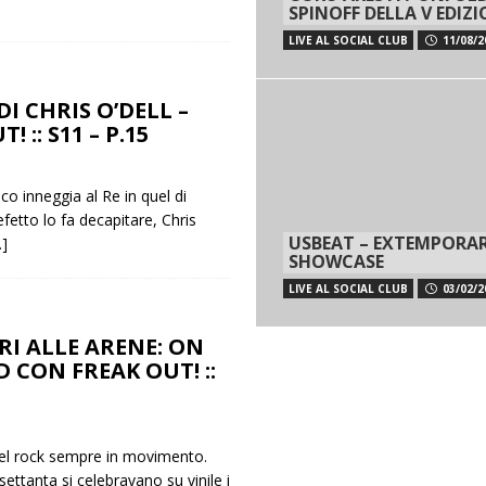
SPINOFF DELLA V EDIZ
LIVE AL SOCIAL CLUB
11/08/2
DI CHRIS O’DELL –
! :: S11 – P.15
co inneggia al Re in quel di
efetto lo fa decapitare, Chris
USBEAT – EXTEMPORA
…]
SHOWCASE
LIVE AL SOCIAL CLUB
03/02/2
RI ALLE ARENE: ON
 CON FREAK OUT! ::
el rock sempre in movimento.
settanta si celebravano su vinile i