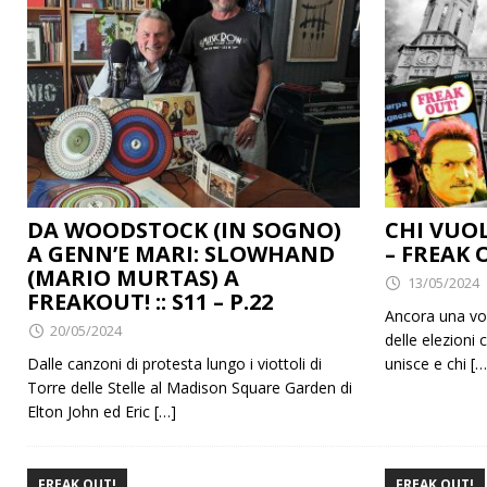
DA WOODSTOCK (IN SOGNO)
CHI VUO
A GENN’E MARI: SLOWHAND
– FREAK O
(MARIO MURTAS) A
13/05/2024
FREAKOUT! :: S11 – P.22
Ancora una vol
20/05/2024
delle elezioni 
Dalle canzoni di protesta lungo i viottoli di
unisce e chi
[…
Torre delle Stelle al Madison Square Garden di
Elton John ed Eric
[…]
FREAK OUT!
FREAK OUT!