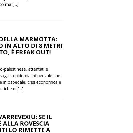
tto ma
[…]
DELLA MARMOTTA:
 IN ALTO DI 8 METRI
RTO, È FREAK OUT!
lo-palestinese, attentati e
saglie, epidemia influenzale che
 in ospedale, crisi economica e
getiche di
[…]
ARREVEXIU: SE IL
 ALLA ROVESCIA
T! LO RIMETTE A