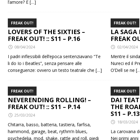
l’amore? E
[…]
FREAK OUT!
FREAK OUT!
LOVERS OF THE SIXTIES –
LA SAGA 
FREAK OUT! :: S11 – P.16
FREAK OUT
08/04/2024
02/04/2024
I padri inflessibili dell’epoca sentenziavano “Te
Mentre il sinda
li do Io i Beatles”, senza pensare alle
Nureci ed il Pr
conseguenze: ovvero un testo teatrale che
[…]
O’Dell se ne
[
FREAK OUT!
FREAK OUT!
NEVERENDING ROLLING! –
DAI TEAT
FREAK OUT! :: S11 – P.14
THE ROAD
S11 – P.13
25/03/2024
18/03/2024
Chitarra, basso, batteria, tastiera, farfisa,
hammond, garage, beat, rythm’n blues,
La carovana d
psychedelia, mod, shake, rattle and roll, piedi
Nei primi anni 