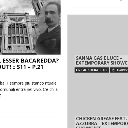
SANNA GAS E LUCE –
L ESSER BACAREDDA?
EXTEMPORARY SHOWC
UT! :: S11 – P.21
LIVE AL SOCIAL CLUB
16/09/2
ta, il sempre più stanco rituale
comunali entra nel vivo. C’è chi si
]
CHICKEN GREASE FEAT.
AZZURRA – EXTEMPOR