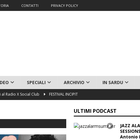
TORIA
CONTATTI
PRIVACY POLICY
IDEO
SPECIALI
ARCHIVIO
IN SARDU
ci al Radio X Social Club
FESTIVAL INCIPIT
o Floris trio
JAZZ ALARM!
ULTIMI PODCAST
ba)
TEMPUS DE OI - FAINAS
JAZZ AL
TEMPUS DE OI - FAINAS
SESSIONS 
Antonio F
na (Escalaplano)
TEMPUS DE OI - FAINAS