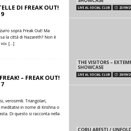
SHOWCASE
TELLE DI FREAK OUT!
LIVE AL SOCIAL CLUB
23/09/2
19
azzurro sopra Freak Out! Ma
a la città di Nazareth? Non è
voi.
[…]
THE VISITORS – EXTE
SHOWCASE
LIVE AL SOCIAL CLUB
20/09/2
REAK! – FREAK OUT!
17
si, verosimili. Triangolari,
 meditativi in nome di Krishna o
asta. Di questo si racconta nella
CORU ARESTI / UNFOLD