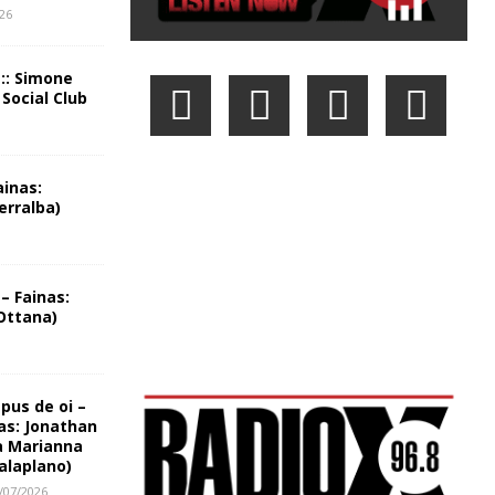
026
 :: Simone
 Social Club
ainas:
erralba)
– Fainas:
Ottana)
us de oi –
as: Jonathan
a Marianna
alaplano)
/07/2026