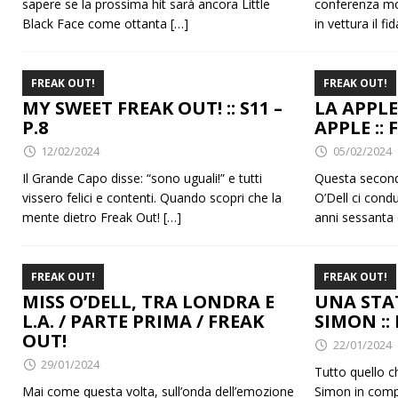
sapere se la prossima hit sarà ancora Little
conferenza mot
Black Face come ottanta
[…]
in vettura il fi
FREAK OUT!
FREAK OUT!
MY SWEET FREAK OUT! :: S11 –
LA APPL
P.8
APPLE :: 
12/02/2024
05/02/2024
Il Grande Capo disse: “sono uguali!” e tutti
Questa second
vissero felici e contenti. Quando scopri che la
O’Dell ci condu
mente dietro Freak Out!
[…]
anni sessanta 
FREAK OUT!
FREAK OUT!
MISS O’DELL, TRA LONDRA E
UNA STA
L.A. / PARTE PRIMA / FREAK
SIMON :: 
OUT!
22/01/2024
29/01/2024
Tutto quello c
Mai come questa volta, sull’onda dell’emozione
Simon in compa