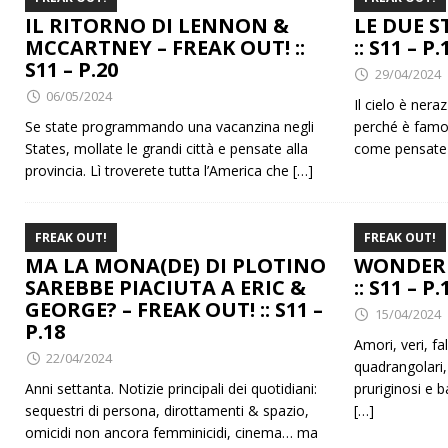
IL RITORNO DI LENNON &
LE DUE S
MCCARTNEY – FREAK OUT! ::
:: S11 – P.
S11 – P.20
29/04/2024
06/05/2024
Il cielo è ner
Se state programmando una vacanzina negli
perché è famos
States, mollate le grandi città e pensate alla
come pensate 
provincia. Lì troverete tutta l’America che
[…]
FREAK OUT!
FREAK OUT!
MA LA MONA(DE) DI PLOTINO
WONDERF
SAREBBE PIACIUTA A ERIC &
:: S11 – P.
GEORGE? – FREAK OUT! :: S11 –
15/04/2024
P.18
Amori, veri, fal
22/04/2024
quadrangolari,
Anni settanta. Notizie principali dei quotidiani:
pruriginosi e b
sequestri di persona, dirottamenti & spazio,
[…]
omicidi non ancora femminicidi, cinema… ma