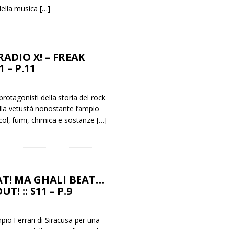
della musica
[…]
RADIO X! – FREAK
1 – P.11
rotagonisti della storia del rock
alla vetustà nonostante l’ampio
col, fumi, chimica e sostanze
[…]
AT! MA GHALI BEAT…
T! :: S11 – P.9
mpio Ferrari di Siracusa per una