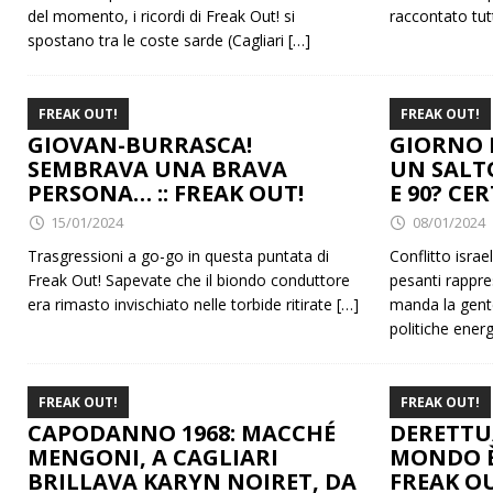
del momento, i ricordi di Freak Out! si
raccontato tu
spostano tra le coste sarde (Cagliari
[…]
FREAK OUT!
FREAK OUT!
GIOVAN-BURRASCA!
GIORNO 
SEMBRAVA UNA BRAVA
UN SALTO
PERSONA… :: FREAK OUT!
E 90? CE
15/01/2024
08/01/2024
Trasgressioni a go-go in questa puntata di
Conflitto israe
Freak Out! Sapevate che il biondo conduttore
pesanti rappre
era rimasto invischiato nelle torbide ritirate
[…]
manda la gente
politiche ener
FREAK OUT!
FREAK OUT!
CAPODANNO 1968: MACCHÉ
DERETTU/
MENGONI, A CAGLIARI
MONDO È
BRILLAVA KARYN NOIRET, DA
FREAK OU