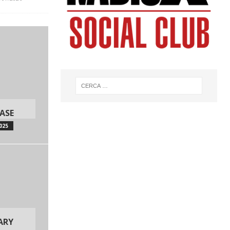
ASE
025
ARY