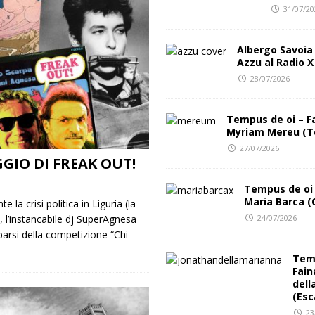
31/07/2
al Club
FESTIVAL INCIPIT
Albergo Savoia
Azzu al Radio X
28/07/2026
Tempus de oi – F
Myriam Mereu (T
27/07/2026
GGIO DI FREAK OUT!
Tempus de oi 
Maria Barca (
e la crisi politica in Liguria (la
24/07/2026
, l’instancabile dj SuperAgnesa
arsi della competizione “Chi
Temp
Fain
dell
(Esc
23