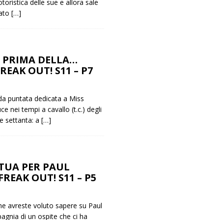
oristica delle sue e allora sale
dato
[…]
E PRIMA DELLA…
FREAK OUT! S11 – P7
a puntata dedicata a Miss
ce nei tempi a cavallo (t.c.) degli
e settanta: a
[…]
TUA PER PAUL
FREAK OUT! S11 – P5
he avreste voluto sapere su Paul
gnia di un ospite che ci ha