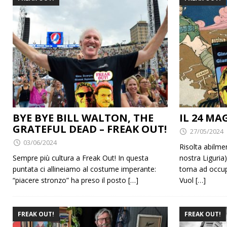
[ 28/07/2026 ]
Albergo Savoia :: Simone Azzu al Radio X Soci
BYE BYE BILL WALTON, THE
IL 24 MA
GRATEFUL DEAD – FREAK OUT!
27/05/2024
03/06/2024
Risolta abilment
Sempre più cultura a Freak Out! In questa
nostra Liguria)
puntata ci allineiamo al costume imperante:
torna ad occup
“piacere stronzo” ha preso il posto
[…]
Vuol
[…]
FREAK OUT!
FREAK OUT!