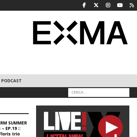
PODCAST
ARM SUMMER
– EP.19 ::
loris trio