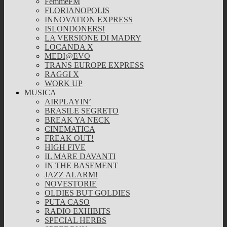
FemmeFM
FLORIANOPOLIS
INNOVATION EXPRESS
ISLONDONERS!
LA VERSIONE DI MADRY
LOCANDA X
MEDI@EVO
TRANS EUROPE EXPRESS
RAGGI X
WORK UP
MUSICA
AIRPLAYIN’
BRASILE SEGRETO
BREAK YA NECK
CINEMATICA
FREAK OUT!
HIGH FIVE
IL MARE DAVANTI
IN THE BASEMENT
JAZZ ALARM!
NOVESTORIE
OLDIES BUT GOLDIES
PUTA CASO
RADIO EXHIBITS
SPECIAL HERBS