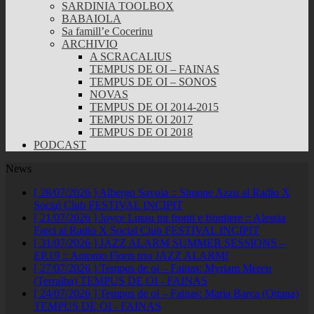
SARDINIA TOOLBOX
BABAIOLA
Sa famill’e Cocerinu
ARCHIVIO
A SCRACALIUS
TEMPUS DE OI – FAINAS
TEMPUS DE OI – SONOS
NOVAS
TEMPUS DE OI 2014-2015
TEMPUS DE OI 2017
TEMPUS DE OI 2018
PODCAST
News
[ 28/07/2026 ]
Albergo Savoia :: Simone Azzu al Radio X
Social Club
FESTIVAL INCIPIT
[ 21/07/2026 ]
Joyce Lussu tra fronti e frontiere :: Alessia
Farci al Radio X Social Club
FESTIVAL INCIPIT
[ 31/07/2026 ]
JAZZ ALARM SUMMER SESSIONS –
EP.19 :: Antonio Floris trio
JAZZ ALARM!
[ 27/07/2026 ]
Tempus de oi – Fainas: Myriam Mereu
(Terralba)
TEMPUS DE OI - FAINAS
[ 24/07/2026 ]
Tempus de oi – Fainas: Maria Barca (Ottana)
TEMPUS DE OI - FAINAS