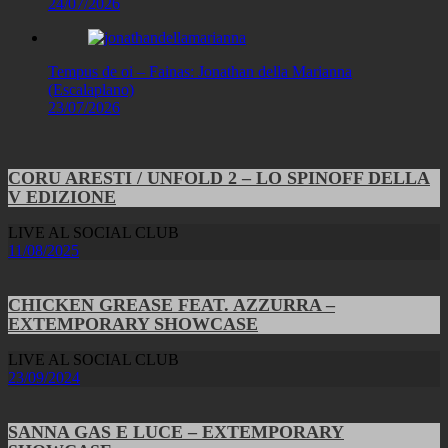
24/07/2026
Tempus de oi – Fainas: Jonathan della Marianna
(Escalaplano)
23/07/2026
CORU ARESTI / UNFOLD 2 – LO SPINOFF DELLA
V EDIZIONE
LIVE AL SOCIAL CLUB
11/08/2025
CHICKEN GREASE FEAT. AZZURRA –
EXTEMPORARY SHOWCASE
LIVE AL SOCIAL CLUB
23/09/2024
SANNA GAS E LUCE – EXTEMPORARY