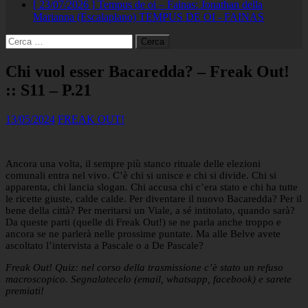
[ 23/07/2026 ]
Tempus de oi – Fainas: Jonathan della
Marianna (Escalaplano)
TEMPUS DE OI - FAINAS
Ricerca
per:
Chi vuol esser Bacaredda? – Freak Out!
:: S11 – P.21
13/05/2024
FREAK OUT!
Ancora una volta, il sempre più stanco rituale delle elezioni
comunali entra nel vivo. C’è chi si unisce e chi si divide. Chi si
apparenta, chi lancia slogan. Chi accusa chi c’era stato e chi ha tutte
le ricette giuste, calde calde. Per diventare il nuovo Bacaredda? Per il
bene della città? Per meritarsi un Viale, a sé intitolato, quando sarà?
Da queste parti (quelle di Freak Out!) se ne parla anche troppo e
ancora se ne parlerà nelle prossime puntate. Ma alle Belve avete
ascoltato l’intervista a Pascale o a De Pascale?
Freak Out! Quiz: nel corso della trasmissione c’è stato un refuso
macroscopico. Segnalatecelo (email, whatsapp, facebook) e sarete
premiati!