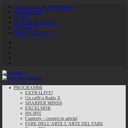
ASCOLTACI IN STREAMING
PALINSESTO
TEAM
LA NOSTRA STORIA
CONTATTI
PRIVACY POLICY
Facebook
Twitter
Instagram
Youtube
RSS
Feed
PROGRAMMI
EXTRALIVE!
Un caffè a Radio X
SHARPER MINDS
EXCELSIOR
INCIPIT
Captivity – creativi in attività
FARE DELL’ARTE L’ARTE DEL FARE