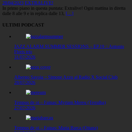
28/04/2023
EXTRALIVE!
In primo piano in questa puntata: Extralive! Ogni mattina in diretta
dalle 8 alle 9 e in replica dalle 13,
[…]
ULTIMI PODCAST
JAZZ ALARM SUMMER SESSIONS – EP.19 :: Antonio
Floris trio
31/07/2026
Albergo Savoia :: Simone Azzu al Radio X Social Club
28/07/2026
Tempus de oi – Fainas: Myriam Mereu (Terralba)
27/07/2026
Tempus de oi – Fainas: Maria Barca (Ottana)