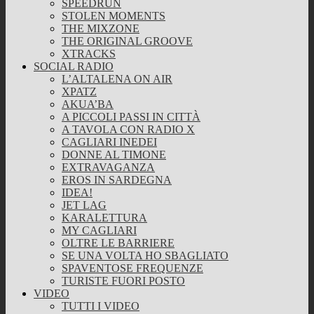
SPEEDRUN
STOLEN MOMENTS
THE MIXZONE
THE ORIGINAL GROOVE
XTRACKS
SOCIAL RADIO
L’ALTALENA ON AIR
XPATZ
AKUA’BA
A PICCOLI PASSI IN CITTÀ
A TAVOLA CON RADIO X
CAGLIARI INEDEI
DONNE AL TIMONE
EXTRAVAGANZA
EROS IN SARDEGNA
IDEA!
JET LAG
KARALETTURA
MY CAGLIARI
OLTRE LE BARRIERE
SE UNA VOLTA HO SBAGLIATO
SPAVENTOSE FREQUENZE
TURISTE FUORI POSTO
VIDEO
TUTTI I VIDEO