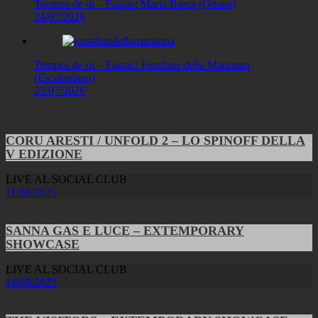
Tempus de oi – Fainas: Maria Barca (Ottana)
24/07/2026
Tempus de oi – Fainas: Jonathan della Marianna
(Escalaplano)
23/07/2026
CORU ARESTI / UNFOLD 2 – LO SPINOFF DELLA
V EDIZIONE
LIVE AL SOCIAL CLUB
11/08/2025
SANNA GAS E LUCE – EXTEMPORARY
SHOWCASE
LIVE AL SOCIAL CLUB
16/09/2025