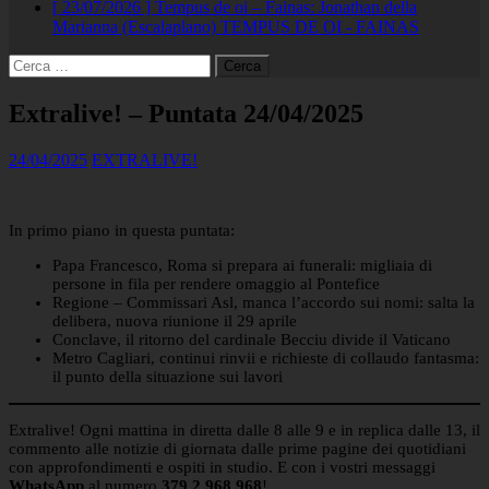
[ 23/07/2026 ]
Tempus de oi – Fainas: Jonathan della
Marianna (Escalaplano)
TEMPUS DE OI - FAINAS
Ricerca
per:
Extralive! – Puntata 24/04/2025
24/04/2025
EXTRALIVE!
In primo piano in questa puntata:
Papa Francesco, Roma si prepara ai funerali: migliaia di
persone in fila per rendere omaggio al Pontefice
Regione – Commissari Asl, manca l’accordo sui nomi: salta la
delibera, nuova riunione il 29 aprile
Conclave, il ritorno del cardinale Becciu divide il Vaticano
Metro Cagliari, continui rinvii e richieste di collaudo fantasma:
il punto della situazione sui lavori
Extralive! Ogni mattina in diretta dalle 8 alle 9 e in replica dalle 13, il
commento alle notizie di giornata dalle prime pagine dei quotidiani
con approfondimenti e ospiti in studio. E con i vostri messaggi
WhatsApp
al numero
379 2 968 968
!