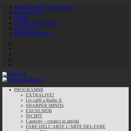
ASCOLTACI IN STREAMING
PALINSESTO
TEAM
LA NOSTRA STORIA
CONTATTI
PRIVACY POLICY
Facebook
Twitter
Instagram
Youtube
RSS
Feed
PROGRAMMI
EXTRALIVE!
Un caffè a Radio X
SHARPER MINDS
EXCELSIOR
INCIPIT
Captivity – creativi in attività
FARE DELL’ARTE L’ARTE DEL FARE