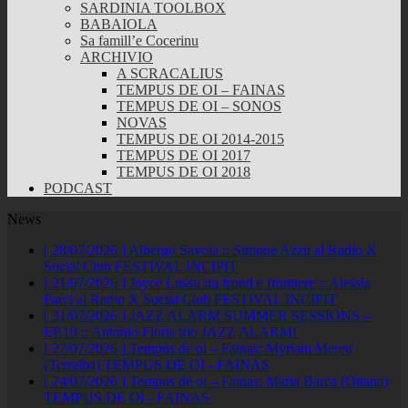
SARDINIA TOOLBOX
BABAIOLA
Sa famill’e Cocerinu
ARCHIVIO
A SCRACALIUS
TEMPUS DE OI – FAINAS
TEMPUS DE OI – SONOS
NOVAS
TEMPUS DE OI 2014-2015
TEMPUS DE OI 2017
TEMPUS DE OI 2018
PODCAST
News
[ 28/07/2026 ]
Albergo Savoia :: Simone Azzu al Radio X
Social Club
FESTIVAL INCIPIT
[ 21/07/2026 ]
Joyce Lussu tra fronti e frontiere :: Alessia
Farci al Radio X Social Club
FESTIVAL INCIPIT
[ 31/07/2026 ]
JAZZ ALARM SUMMER SESSIONS –
EP.19 :: Antonio Floris trio
JAZZ ALARM!
[ 27/07/2026 ]
Tempus de oi – Fainas: Myriam Mereu
(Terralba)
TEMPUS DE OI - FAINAS
[ 24/07/2026 ]
Tempus de oi – Fainas: Maria Barca (Ottana)
TEMPUS DE OI - FAINAS