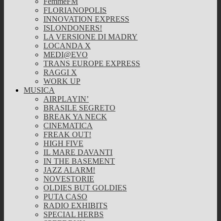
FemmeFM
FLORIANOPOLIS
INNOVATION EXPRESS
ISLONDONERS!
LA VERSIONE DI MADRY
LOCANDA X
MEDI@EVO
TRANS EUROPE EXPRESS
RAGGI X
WORK UP
MUSICA
AIRPLAYIN’
BRASILE SEGRETO
BREAK YA NECK
CINEMATICA
FREAK OUT!
HIGH FIVE
IL MARE DAVANTI
IN THE BASEMENT
JAZZ ALARM!
NOVESTORIE
OLDIES BUT GOLDIES
PUTA CASO
RADIO EXHIBITS
SPECIAL HERBS