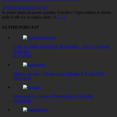
18/09/2024
EXTRALIVE!
In primo piano in questa puntata: Extralive! Ogni mattina in diretta
dalle 8 alle 9 e in replica dalle 13,
[…]
ULTIMI PODCAST
JAZZ ALARM SUMMER SESSIONS – EP.19 :: Antonio
Floris trio
31/07/2026
Albergo Savoia :: Simone Azzu al Radio X Social Club
28/07/2026
Tempus de oi – Fainas: Myriam Mereu (Terralba)
27/07/2026