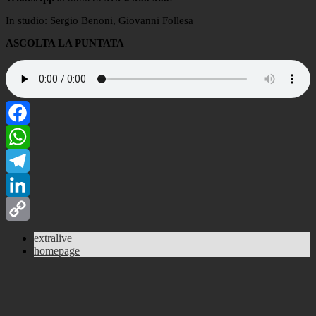
In studio: Sergio Benoni, Giovanni Follesa
ASCOLTA LA PUNTATA
Facebook
WhatsApp
Telegram
LinkedIn
Copy
extralive
homepage
Link