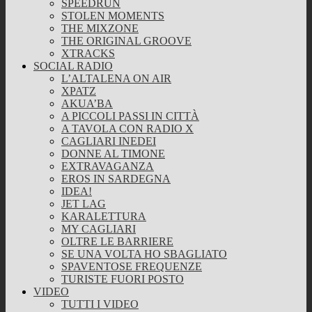
SPEEDRUN
STOLEN MOMENTS
THE MIXZONE
THE ORIGINAL GROOVE
XTRACKS
SOCIAL RADIO
L’ALTALENA ON AIR
XPATZ
AKUA’BA
A PICCOLI PASSI IN CITTÀ
A TAVOLA CON RADIO X
CAGLIARI INEDEI
DONNE AL TIMONE
EXTRAVAGANZA
EROS IN SARDEGNA
IDEA!
JET LAG
KARALETTURA
MY CAGLIARI
OLTRE LE BARRIERE
SE UNA VOLTA HO SBAGLIATO
SPAVENTOSE FREQUENZE
TURISTE FUORI POSTO
VIDEO
TUTTI I VIDEO