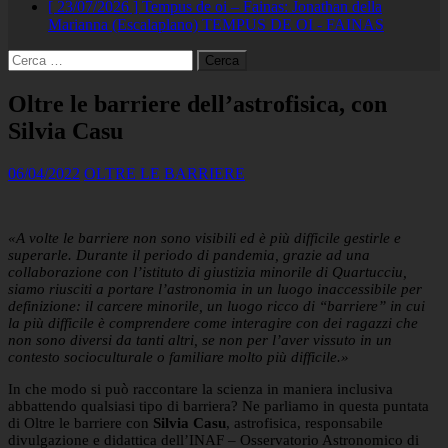
[ 23/07/2026 ]
Tempus de oi – Fainas: Jonathan della
Marianna (Escalaplano)
TEMPUS DE OI - FAINAS
Ricerca
per:
Oltre le barriere dell’astrofisica, con
Silvia Casu
06/04/2022
OLTRE LE BARRIERE
«A volte le barriere non sono visibili ed è più difficile gestirle e
superarle. Durante il periodo di pandemia, grazie ad una
collaborazione con l’istituto di giustizia minorile di Quartucciu,
siamo riusciti a portare l’astronomia in un luogo inaccessibile per
definizione: il carcere minorile, un luogo ricco di “barriere” in cui
la più difficile è comprendere come interagire con dei ragazzi che
non sono diversi da tanti altri, se non per l’aver vissuto in un
contesto socioculturale o familiare molto più difficile.»
In che modo si può raccontare la scienza in maniera inclusiva
abbattendo qualsiasi tipo di barriera? Ne parliamo in questa puntata
di Oltre le barriere con
Silvia Casu
, astrofisica, responsabile
divulgazione e didattica dell’INAF – Osservatorio Astronomico di