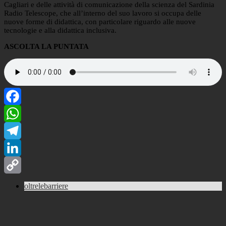
Cagliari e delle attività di comunicazione della scienza del Sardinia
Radio Telescope, che all’interno del suo lavoro si occupa delle
nuove forme di didattica, con particolare riguardo alle nuove
tecnologie e alla didattica inclusiva.
ASCOLTA LA PUNTATA
Facebook
WhatsApp
Telegram
LinkedIn
Copy
oltrelebarriere
Link