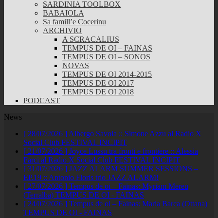
SARDINIA TOOLBOX
BABAIOLA
Sa famill’e Cocerinu
ARCHIVIO
A SCRACALIUS
TEMPUS DE OI – FAINAS
TEMPUS DE OI – SONOS
NOVAS
TEMPUS DE OI 2014-2015
TEMPUS DE OI 2017
TEMPUS DE OI 2018
PODCAST
News
[ 28/07/2026 ]
Albergo Savoia :: Simone Azzu al Radio X
Social Club
FESTIVAL INCIPIT
[ 21/07/2026 ]
Joyce Lussu tra fronti e frontiere :: Alessia
Farci al Radio X Social Club
FESTIVAL INCIPIT
[ 31/07/2026 ]
JAZZ ALARM SUMMER SESSIONS –
EP.19 :: Antonio Floris trio
JAZZ ALARM!
[ 27/07/2026 ]
Tempus de oi – Fainas: Myriam Mereu
(Terralba)
TEMPUS DE OI - FAINAS
[ 24/07/2026 ]
Tempus de oi – Fainas: Maria Barca (Ottana)
TEMPUS DE OI - FAINAS