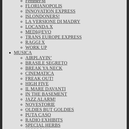
FemmeFM
FLORIANOPOLIS
INNOVATION EXPRESS
ISLONDONERS!
LA VERSIONE DI MADRY
LOCANDA X
MEDI@EVO
TRANS EUROPE EXPRESS
RAGGI X
WORK UP
MUSICA
AIRPLAYIN’
BRASILE SEGRETO
BREAK YA NECK
CINEMATICA
FREAK OUT!
HIGH FIVE
IL MARE DAVANTI
IN THE BASEMENT
JAZZ ALARM!
NOVESTORIE
OLDIES BUT GOLDIES
PUTA CASO
RADIO EXHIBITS
SPECIAL HERBS