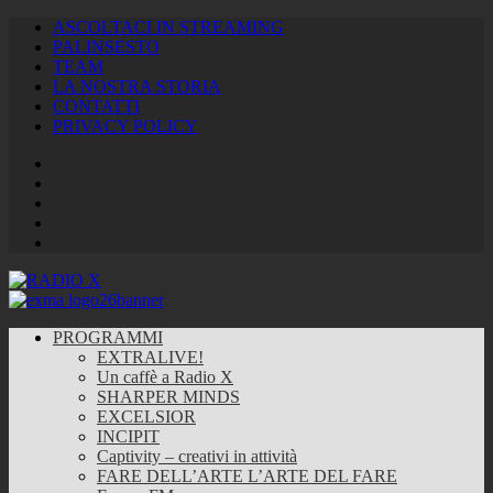
ASCOLTACI IN STREAMING
PALINSESTO
TEAM
LA NOSTRA STORIA
CONTATTI
PRIVACY POLICY
Facebook
Twitter
Instagram
Youtube
RSS
Feed
PROGRAMMI
EXTRALIVE!
Un caffè a Radio X
SHARPER MINDS
EXCELSIOR
INCIPIT
Captivity – creativi in attività
FARE DELL’ARTE L’ARTE DEL FARE