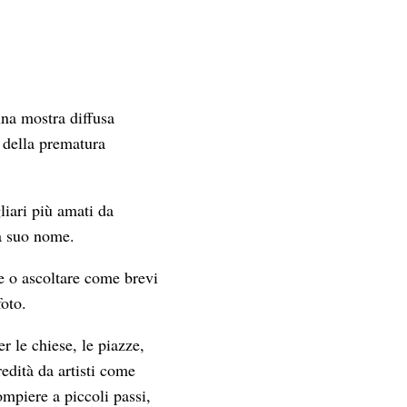
una mostra diffusa
 della prematura
liari più amati da
 a suo nome.
re o ascoltare come brevi
oto.
r le chiese, le piazze,
redità da artisti come
piere a piccoli passi,