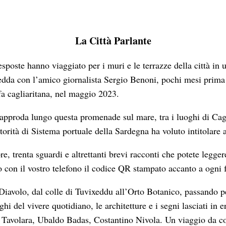
La Città Parlante
esposte hanno viaggiato per i muri e le terrazze della città in 
edda con l’amico giornalista Sergio Benoni, pochi mesi prima
fa cagliaritana, nel maggio 2023.
 approda lungo questa promenade sul mare, tra i luoghi di Cag
orità di Sistema portuale della Sardegna ha voluto intitolare
re, trenta sguardi e altrettanti brevi racconti che potete legge
 con il vostro telefono il codice QR stampato accanto a ogni f
 Diavolo, dal colle di Tuvixeddu all’Orto Botanico, passando pe
oghi del vivere quotidiano, le architetture e i segni lasciati in e
avolara, Ubaldo Badas, Costantino Nivola. Un viaggio da com